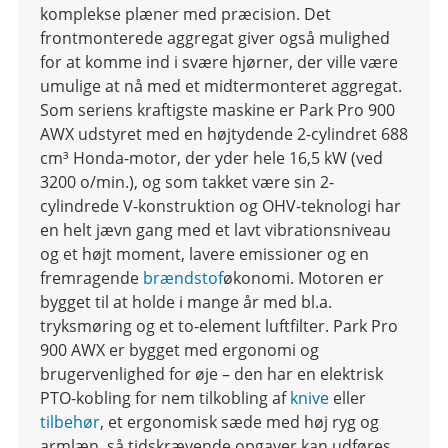
komplekse plæner med præcision. Det
frontmonterede aggregat giver også mulighed
for at komme ind i svære hjørner, der ville være
umulige at nå med et midtermonteret aggregat.
Som seriens kraftigste maskine er Park Pro 900
AWX udstyret med en højtydende 2-cylindret 688
cm³ Honda-motor, der yder hele 16,5 kW (ved
3200 o/min.), og som takket være sin 2-
cylindrede V-konstruktion og OHV-teknologi har
en helt jævn gang med et lavt vibrationsniveau
og et højt moment, lavere emissioner og en
fremragende
brændstof
økonomi. Motoren er
bygget til at holde i mange år med bl.a.
tryksmøring og et to-element luftfilter. Park Pro
900 AWX er bygget med ergonomi og
brugervenlighed for øje – den har en elektrisk
PTO-kobling for nem tilkobling af
knive
eller
tilbehør
, et ergonomisk sæde med høj ryg og
armlæn, så tidskrævende opgaver kan udføres