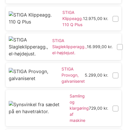
STIGA
Klippeagg.
12.975,00
kr.
110 Q Plus
STIGA
Slagleklipperagg.,
16.999,00
kr.
el-højdejust.
STIGA
Provogn,
5.299,00
kr.
galvaniseret
Samling
og
klargøring
729,00
kr.
af
maskine