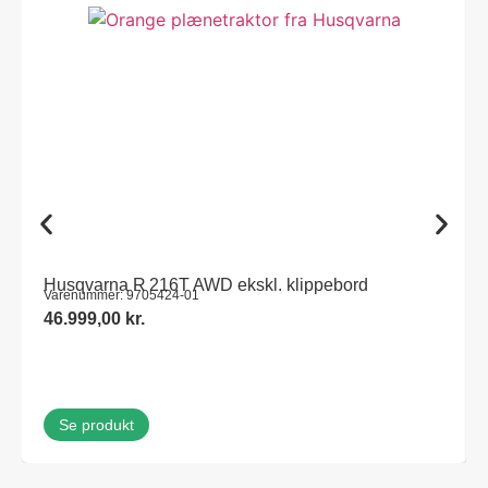
Husqvarna R 216T AWD ekskl. klippebord
Varenummer: 9705424-01
46.999,00
kr.
Se produkt