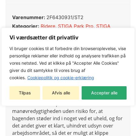
Varenummer:
2F6430931/ST2
Kategorier:
Ridere
,
STIGA Park Pro
,
STIGA
Ridere
Vi værdsætter dit privatliv
Tags:
Ridere
,
STIGA Park Pro
,
STIGA Ridere
Vi bruger cookies til at forbedre din browseroplevelse, vise
Varemærke:
STIGA
personlige reklamer eller indhold og analysere trafikken på
vores netsted. Ved at klikke på "Accepter Alle Cookies"
giver du dit samtykke til vores brug af
cookies.
Cookiepolitik og cookie-erklæring
STIGA Park Pro
900 AWX (tidligere Park Pro 740
IOX) er udstyret med 50/50-knækstyring og et
Tilpas
Afvis alle
Accepter alle
frontmonteret klippeaggregat – en kombination,
der for det første optimerer
manøvredygtigheden uden risiko for, at
bagenden støder ind i noget ved et uheld, og for
det andet giver et klart, uhindret udsyn over
arbejdsområdet, så det er muligt at klippe