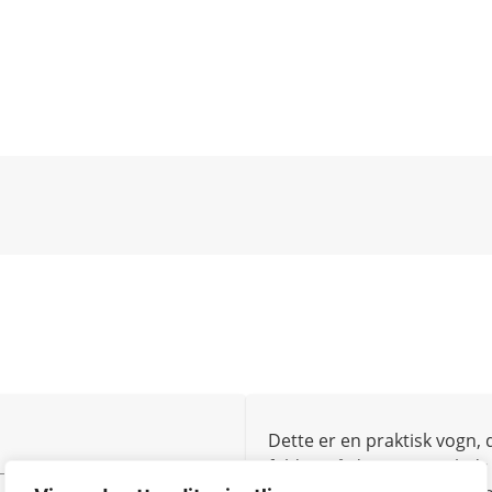
Dette er en praktisk vogn,
foldes, så der spares plads