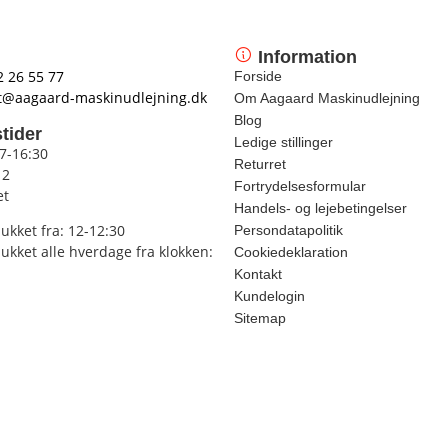
Information
2 26 55 77
Forside
t@aagaard-maskinudlejning.dk
Om Aagaard Maskinudlejning
Blog
tider
Ledige stillinger
 7-16:30
Returret
12
Fortrydelsesformular
et
Handels- og lejebetingelser
lukket fra: 12-12:30
Persondatapolitik
lukket alle hverdage fra klokken:
Cookiedeklaration
Kontakt
Kundelogin
Sitemap