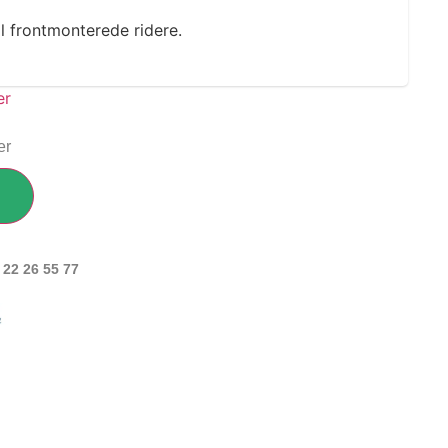
l frontmonterede ridere.
er
 22 26 55 77