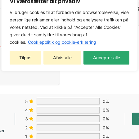
galvaniserede konstruktio
Vi værdsætter dit privatliv
kan indeholde 50-100 kg og
Vi bruger cookies til at forbedre din browseroplevelse, vise
personlige reklamer eller indhold og analysere trafikken på
vores netsted. Ved at klikke på "Accepter Alle Cookies"
giver du dit samtykke til vores brug af
cookies.
Cookiepolitik og cookie-erklæring
yr
,
Bagmonteret
Tilpas
Afvis alle
Accepter alle
5
0%
4
0%
3
0%
2
0%
ser
1
0%