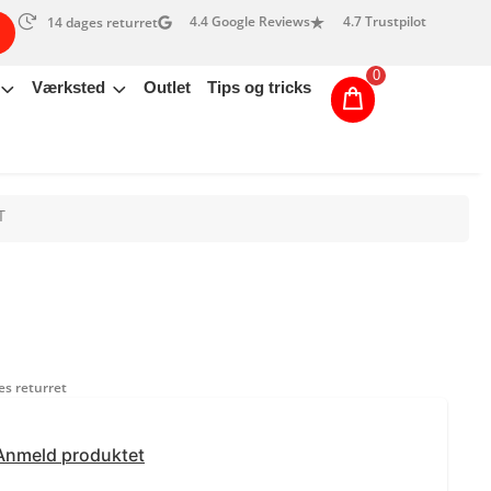
4.4 Google Reviews
4.7 Trustpilot
14 dages returret
0
Værksted
Outlet
Tips og tricks
T
s returret
Anmeld produktet