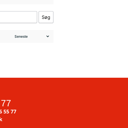
Søg
 77
6 55 77
k