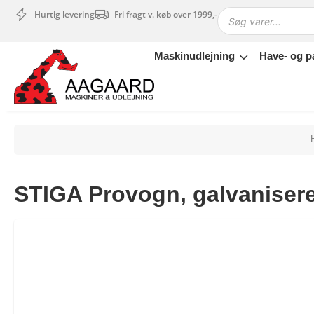
Hurtig levering
Fri fragt v. køb over 1999,-
Maskinudlejning
Have- og p
Maskinudlejning
Have- og parkmaskiner
Sikkerhed og tilbehør
Depotrum
Mærker
Værksted
STIGA Provogn, galvanisere
Outlet
Tips og tricks
4.4 Google Reviews
4.7 Trustpilot