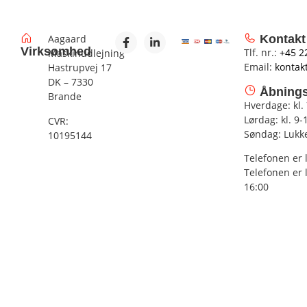
Aagaard
Kontakt
Virksomhed
Tlf. nr.:
+45 2
Maskinudlejning
Email:
kontak
Hastrupvej 17
DK – 7330
Åbnings
Brande
Hverdage: kl.
Lørdag: kl. 9-
CVR:
Søndag: Lukk
10195144
Telefonen er 
Telefonen er 
16:00