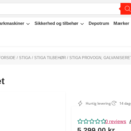
arkmaskiner
Sikkerhed og tilbehør
Depotrum
Mærker
FORSIDE
/
STIGA
/
STIGA TILBEHØR
/ STIGA PROVOGN, GALVANISERE
t
Hurtig levering
14 dage
0
reviews
5.299,00
kr.