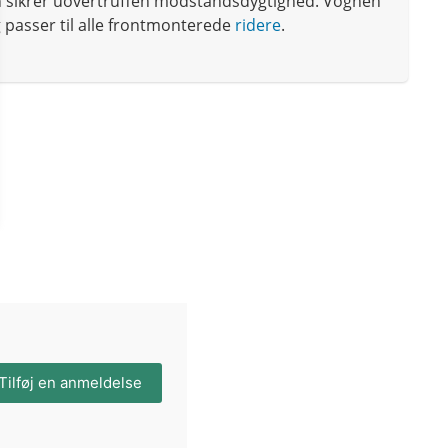
n sikrer uovertruffen modstandsdygtighed. Vognen
 passer til alle frontmonterede
ridere
.
Tilføj en anmeldelse