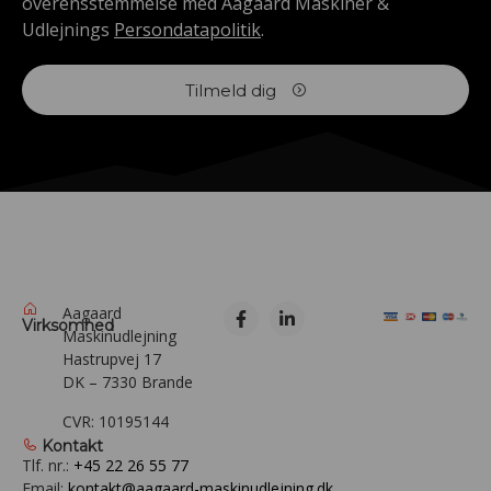
overensstemmelse med Aagaard Maskiner &
Udlejnings
Persondatapolitik
.
Tilmeld dig
Aagaard
Virksomhed
Maskinudlejning
Hastrupvej 17
DK – 7330 Brande
CVR: 10195144
Kontakt
Tlf. nr.:
+45 22 26 55 77
Email:
kontakt@aagaard-maskinudlejning.dk