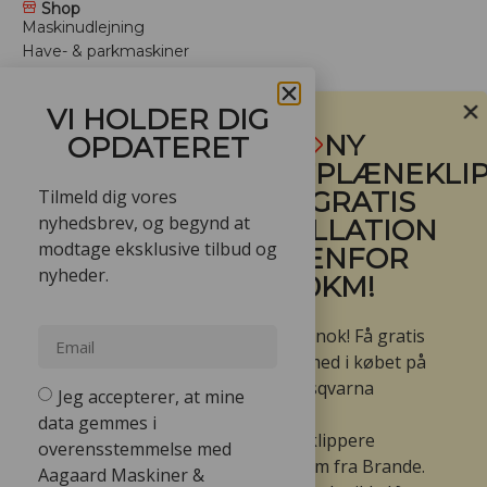
Shop
Maskinudlejning
Have- & parkmaskiner
Anlægsmaskiner
Depotrum
VI HOLDER DIG
Arbejdstøj
NY
OPDATERET
Trailere
ROBOTPLÆNEKLIP
Mærker
Tilmeld dig vores
- FÅ GRATIS
Værksted
Vinteropbevaring
nyhedsbrev, og begynd at
INSTALLATION
Tilbud
modtage eksklusive tilbud og
INDENFOR
For professionelle
nyheder.
60KM!
Benzin plæneklipper
Batteri plæneklipper
Ja den er go’ nok! Få gratis
Hækkeklipper batteri
installation med i købet på
Græstrimmer batteri
udvalgte Husqvarna
Husqvarna buskrydder
Jeg accepterer, at mine
Leje af minigravere
Automower
data gemmes i
robotplæneklippere
overensstemmelse med
indenfor 60km fra Brande.
Aagaard Maskiner &