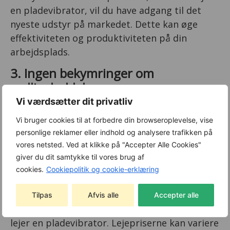
en pladevibrator, vil du have adgang til det
nyeste udstyr på markedet. Dette kan øge
effektiviteten og produktiviteten på din
arbejdsplads.
3. Ingen bekymringer om
vedligeholdelse
Vi værdsætter dit privatliv
Når du lejer en pladevibrator, er det
Vi bruger cookies til at forbedre din browseroplevelse, vise
udlejningsfirmaet, der er ansvarlig for
personlige reklamer eller indhold og analysere trafikken på
vedligeholdelsen af maskinen. Dette betyder,
vores netsted. Ved at klikke på "Accepter Alle Cookies"
at du ikke behøver at bekymre dig om
giver du dit samtykke til vores brug af
reparationer eller udskiftning af reservedele.
cookies.
Cookiepolitik og cookie-erklæring
4. Budget
Tilpas
Afvis alle
Accepter alle
Du skal også tage højde for dit budget, når du
lejer en pladevibrator. Lejepriserne kan variere