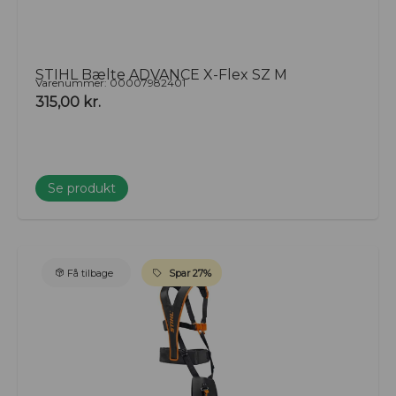
STIHL Bælte ADVANCE X-Flex SZ M
Varenummer: 00007982401
315,00
kr.
Se produkt
Få tilbage
Spar 27%