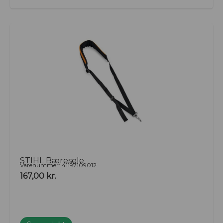
STIHL Bæresele
Varenummer: 41197109012
167,00
kr.