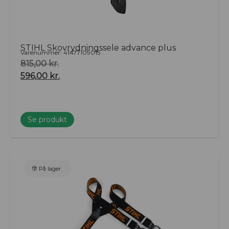
STIHL Skovrydningssele advance plus
Varenummer: 41477109015
815,00
kr.
596,00
kr.
Se produkt
På lager