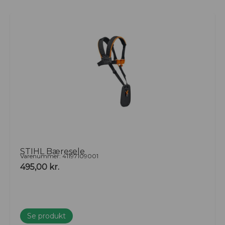
STIHL Bæresele
Varenummer: 41197109001
495,00
kr.
Se produkt