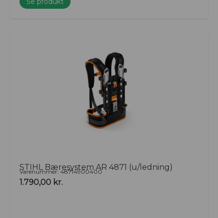
Se produkt
STIHL Bæresystem AR 4871 (u/ledning)
Varenummer: 48714900400
1.790,00
kr.