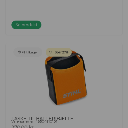
Se produkt
Få tilbage
Spar 27%
TASKE TIL BATTERIBÆLTE
Varenummer: 48504910101
270,00
kr.