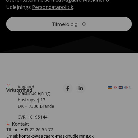
Udlejnings
Persondatapolitik
.
Tilmeld dig
Aagaard
Virksomhed
Maskinudlejning
Hastrupvej 17
DK – 7330 Brande
CVR: 10195144
Kontakt
Tlf. nr.:
+45 22 26 55 77
Email:
kontakt@aagaard-maskinudlejning.dk