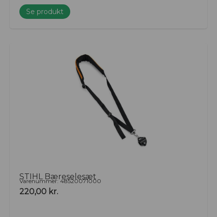
Se produkt
STIHL Bæreselesæt
Varenummer: 48520071000
220,00
kr.