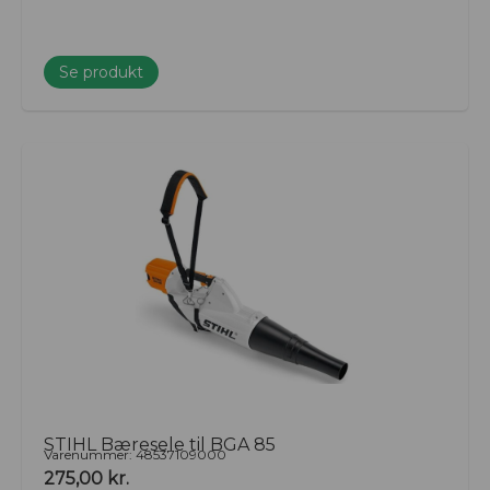
Se produkt
STIHL Bæresele til BGA 85
Varenummer: 48537109000
275,00
kr.