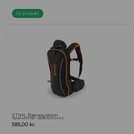
Se produkt
STIHL Bæresystem
Varenummer: 48504900400
585,00
kr.