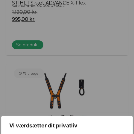
STIHL FS-sæt ADVANCE X-Flex
Varenummer: 00000074802
1.190,00
kr.
995,00
kr.
Se produkt
Få tilbage
Vi værdsætter dit privatliv