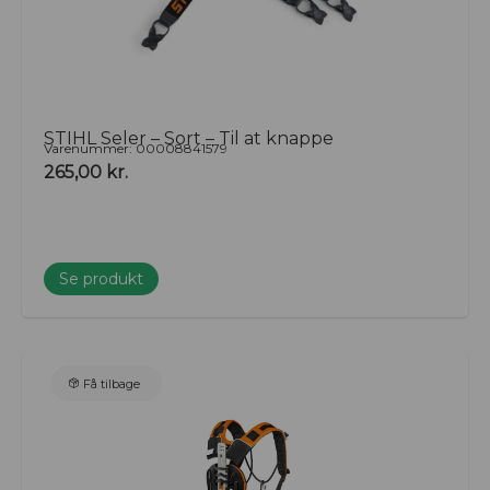
STIHL Seler – Sort – Til at knappe
Varenummer: 00008841579
265,00
kr.
Se produkt
Få tilbage