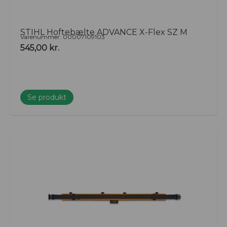
STIHL Hoftebælte ADVANCE X-Flex SZ M
Varenummer: 00007109103
545,00
kr.
Se produkt