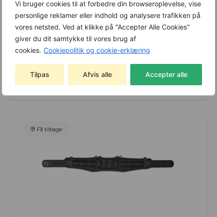
Vi bruger cookies til at forbedre din browseroplevelse, vise
personlige reklamer eller indhold og analysere trafikken på
STIHL Batteri-sele ADVANCE X-Flex
Varenummer: 00000074803
vores netsted. Ved at klikke på "Accepter Alle Cookies"
865,00
kr.
giver du dit samtykke til vores brug af
cookies.
Cookiepolitik og cookie-erklæring
Tilpas
Afvis alle
Accepter alle
Se produkt
Få tilbage