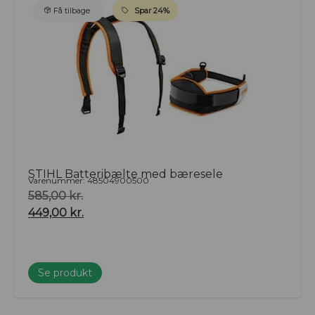
Få tilbage
Spar 24%
STIHL Batteribælte med bæresele
Varenummer: 48504900500
585,00
kr.
449,00
kr.
Se produkt