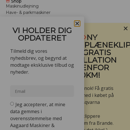
Shop
Maskinudlejning
Have- & parkmaskiner
Anlægsmaskiner
Depotrum
VI HOLDER DIG
Arbejdstøj
NY
OPDATERET
Trailere
ROBOTPLÆNEKLIP
Mærker
Tilmeld dig vores
- FÅ GRATIS
Værksted
Vinteropbevaring
nyhedsbrev, og begynd at
INSTALLATION
Tilbud
modtage eksklusive tilbud og
INDENFOR
For professionelle
nyheder.
60KM!
Benzin plæneklipper
Batteri plæneklipper
Ja den er go’ nok! Få gratis
Hækkeklipper batteri
installation med i købet på
Græstrimmer batteri
udvalgte Husqvarna
Husqvarna buskrydder
Jeg accepterer, at mine
Leje af minigravere
Automower
data gemmes i
robotplæneklippere
overensstemmelse med
indenfor 60km fra Brande.
Aagaard Maskiner &
Lettere bliver det ikke! ⤵️