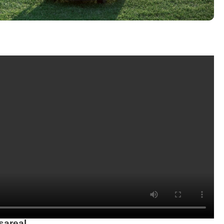
æsareal