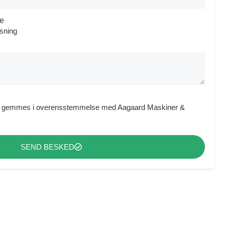
pe
øsning
ata gemmes i overensstemmelse med Aagaard Maskiner &
SEND BESKED