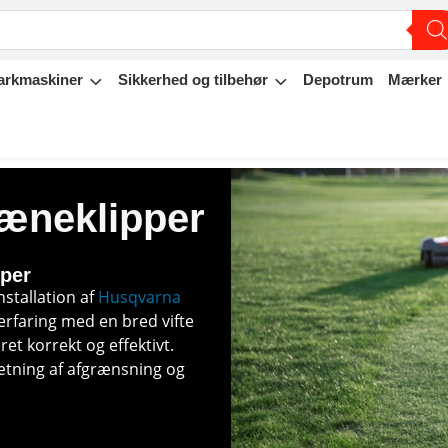
arkmaskiner
Sikkerhed og tilbehør
Depotrum
Mærker
plæneklipper
pper
nstallation af
Husqvarna
 erfaring med en bred vifte
ret korrekt og effektivt.
ætning af afgrænsning og