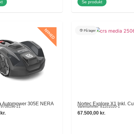
kt
Se produkt
NYHED
På lager
a Automower 305E NERA
Nortec Explore X1 Inkl. Cu
 9708196-21
Varenummer: 81101020-1
0
kr.
67.500,00
kr.