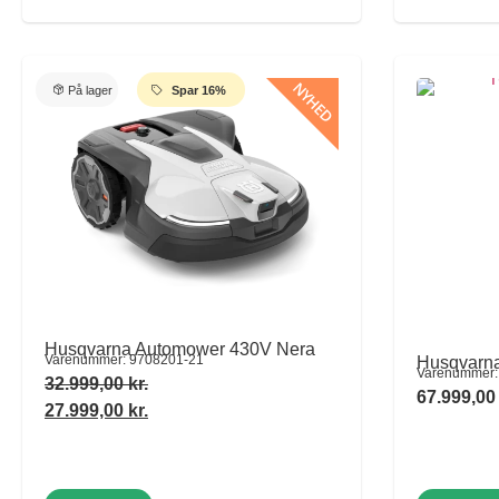
NYHED
På lager
Spar 16%
Husqvarna Automower 430V Nera
Varenummer: 9708201-21
Husqvarn
Varenummer:
32.999,00
kr.
67.999,0
27.999,00
kr.