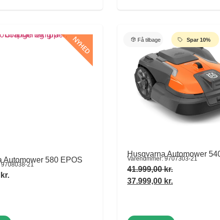
NYHED
Få tilbage
Spar 10%
Husqvarna Automower 5
Varenummer: 9707303-21
a Automower 580 EPOS
 9708038-21
41.999,00
kr.
0
kr.
37.999,00
kr.