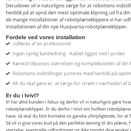
Derudover vil vi naturligvis sørge for at robottens indsti
henblik på at opnå den mest optimale klipning ud fra din
de mange installationer af robotplæneklippere vi har udfø
installationen af din nye Husqvarna robotplæneklipper.
Fordele ved vores installation
Udføres af en professionel
Ingen synlig kantledning - Kablet ligges ned i jorden
Køretid tilpasses størrelsen og kompleksiteten af din
Robottens indstillinger justeres med henblik på optim
Alt du skal gøre er, at sørge for strøm i nærheden af 
Er du i tvivl?
Vi har altid kunden i fokus og derfor vil vi naturligvis gøre hvad
robotplæneklipper.
Er du derfor i tvivl om hvilken robotplæne
have, så skal du blot kontakte os ganske uforpligtende, for at 
Så vil vi give vores bud på den perfekte løsning til din plæne, 
størrelse, eventuelle udfordringer og ikke mindst dine ønsker 