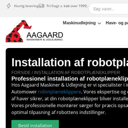
Hurtig levering
Fri fragt v. køb over 1999,-
Maskinudlejning
Have- og p
Maskinudlejning
Have- og parkmaskiner
Sikkerhed og tilbehør
Depotrum
Installation af robot
Mærker
Værksted
FORSIDE
/ INSTALLATION AF ROBOTPLÆNEKLIPPER
Outlet
Professionel installation af robotplænekli
Hos Aagaard Maskiner & Udlejning er vi specialister i i
Tips og tricks
Automower
robotplæneklippere
. Vores ekspertise og
4.4 Google Reviews
af haver sikrer, at din robotplæneklipper bliver installe
4.7 Trustpilot
Vores professionelle montører sørger for præcis ops
optimal tilpasning af robottens indstillinger.
Bestil installation