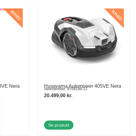
NYHED
NYHED
0VE Nera
Husqvarna Automower 405VE Nera
Varenummer: 9708199-21
20.499,00
kr.
Se produkt