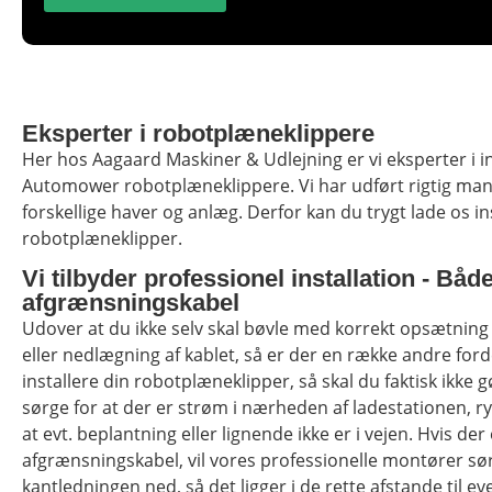
Eksperter i robotplæneklippere
Her hos Aagaard Maskiner & Udlejning er vi eksperter i i
Automower robotplæneklippere. Vi har udført rigtig mang
forskellige haver og anlæg. Derfor kan du trygt lade os 
robotplæneklipper.
Vi tilbyder professionel installation - Båd
afgrænsningskabel
Udover at du ikke selv skal bøvle med korrekt opsætning 
eller nedlægning af kablet, så er der en række andre ford
installere din robotplæneklipper, så skal du faktisk ikke
sørge for at der er strøm i nærheden af ladestationen, 
at evt. beplantning eller lignende ikke er i vejen. Hvis
der 
afgrænsningskabel, vil v
ores professionelle montører sør
kantledningen ned, så det ligger i de rette afstande til e