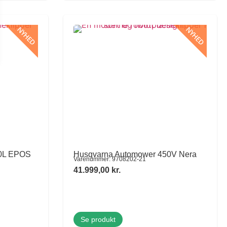
NYHED
NYHED
80L EPOS
Husqvarna Automower 450V Nera
Varenummer: 9708202-21
41.999,00
kr.
Se produkt