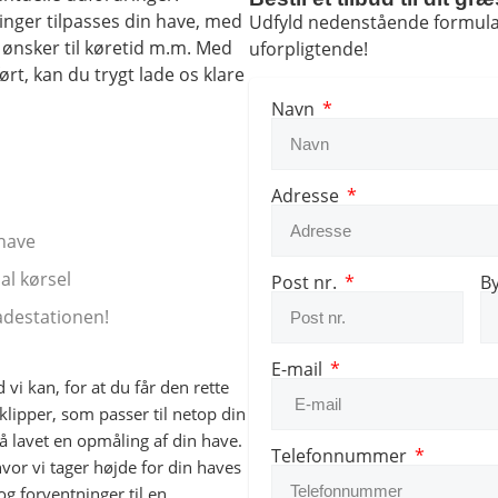
llinger tilpasses din have, med
Udfyld nedenstående formular,
 ønsker til køretid m.m. Med
uforpligtende!
rt, kan du trygt lade os klare
Navn
Adresse
 have
al kørsel
Post nr.
B
ladestationen!
E-mail
 vi kan, for at du får den rette
klipper, som passer til netop din
få lavet en opmåling af din have.
Telefonnummer
hvor vi tager højde for din haves
og forventninger til en