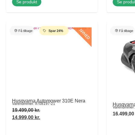
Se produkt
Se produ
NYHED
Få tilbage
Spar 24%
Få tilbage
Husqvarna Automower 310E Nera
Varenummer: 9708197-21
Husqvarn
Varenummer:
19.499,00
kr.
16.499,0
14.999,00
kr.