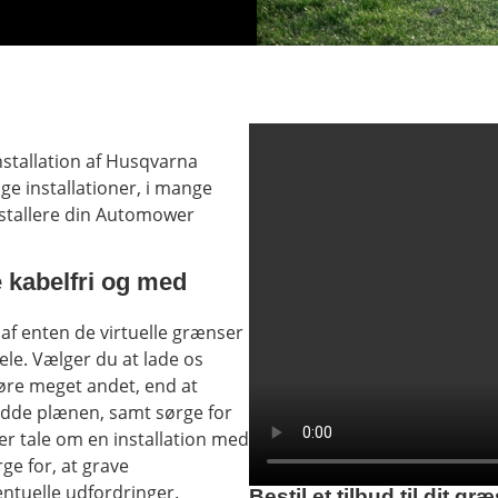
nstallation af Husqvarna
e installationer, i mange
installere din Automower
e kabelfri og med
af enten de virtuelle grænser
ele. Vælger du at lade os
 gøre meget andet, end at
rydde plænen, samt sørge for
er tale om en installation med
ge for, at grave
ventuelle udfordringer.
Bestil et tilbud til dit gr