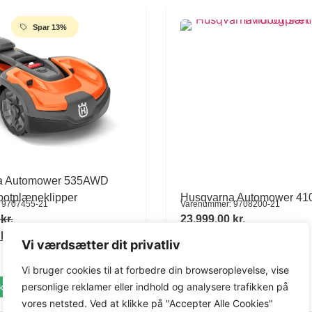
Spar 13%
a Automower 535AWD
otplæneklipper
Husqvarna Automower 41
 9707455-21
Varenummer: 9708200-21
0
kr.
23.999,00
kr.
0
kr.
Vi værdsætter dit privatliv
Vi bruger cookies til at forbedre din browseroplevelse, vise
personlige reklamer eller indhold og analysere trafikken på
kt
Se produkt
vores netsted. Ved at klikke på "Accepter Alle Cookies"