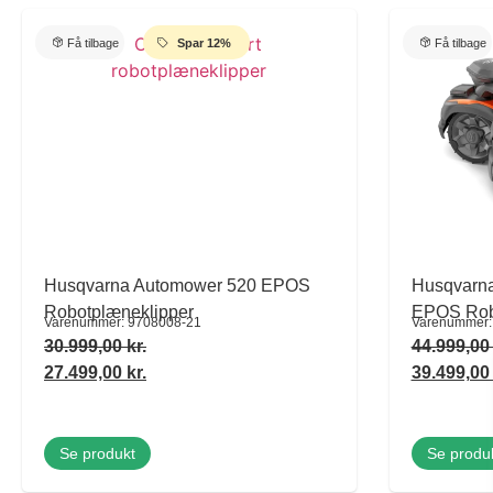
Få tilbage
Spar 12%
Få tilbage
Husqvarna Automower 520 EPOS
Husqvarn
Robotplæneklipper
EPOS Rob
Varenummer: 9708008-21
Varenummer:
30.999,00
kr.
44.999,0
27.499,00
kr.
39.499,0
Se produkt
Se produ