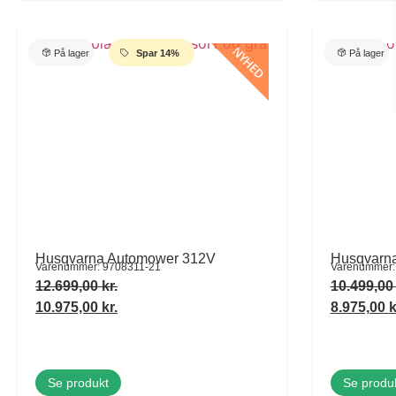
NYHED
På lager
Spar 14%
På lager
Husqvarna Automower 312V
Husqvarn
Varenummer: 9708311-21
Varenummer:
12.699,00
kr.
10.499,0
10.975,00
kr.
8.975,00
k
Se produkt
Se produ