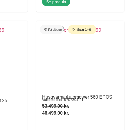
Se produkt
Få tilbage
Spar 14%
Husqvarna Automower 560 EPOS
Varenummer: 9707304-21
t 25
53.499,00
kr.
46.499,00
kr.