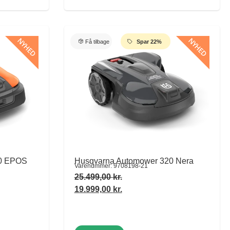
NYHED
NYHED
Få tilbage
Spar 22%
40 EPOS
Husqvarna Automower 320 Nera
Varenummer: 9708198-21
25.499,00
kr.
19.999,00
kr.