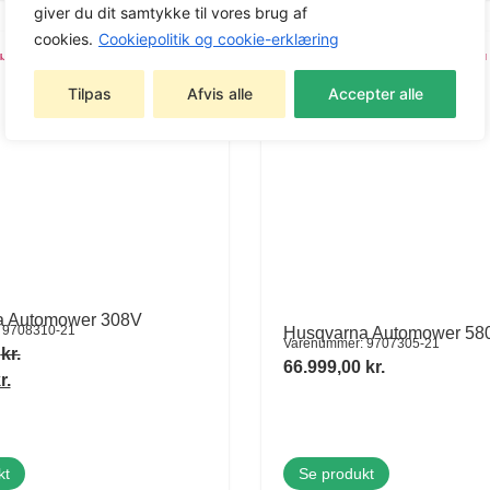
giver du dit samtykke til vores brug af
cookies.
Cookiepolitik og cookie-erklæring
NYHED
Spar 15%
Tilpas
Afvis alle
Accepter alle
a Automower 308V
 9708310-21
Husqvarna Automower 5
Varenummer: 9707305-21
0
kr.
66.999,00
kr.
r.
kt
Se produkt