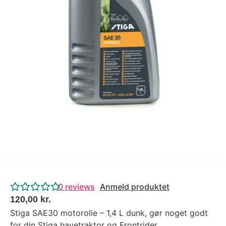
Tips og tricks
4.4 Google Reviews
4.7 Trustpilot
0
reviews
Anmeld produktet
120,00
kr.
Stiga SAE30 motorolie – 1,4 L dunk, gør noget godt
for din Stiga havetraktor og Frontrider.