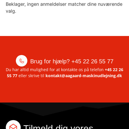
Beklager, ingen anmeldelser matcher dine nuværende
valg.
Brug for hjælp?
+45 22 26 55 77
Du har altid mulighed for at kontakte os på telefon
+45 22 26
55 77
eller skrive til
kontakt@aagaard-maskinudlejning.dk
Tilmeld dig vores