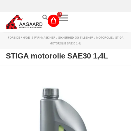
Prismatch!
0
FORSIDE
/
HAVE- & PARKMASKINER
/
SIKKERHED OG TILBEHØR
/
MOTOROLIE
/ STIGA
Maskinudlejning
MOTOROLIE SAE30 1,4L
Have- og parkmaskiner
STIGA motorolie SAE30 1,4L
Sikkerhed og tilbehør
Depotrum
Mærker
Værksted
Outlet