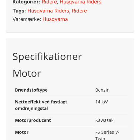
Kategorier:
Ridere
,
Husqvarna Riders
Tags:
Husqvarna Riders
,
Ridere
Varemærke:
Husqvarna
Specifikationer
Motor
Brændstoftype
Benzin
Nettoeffekt ved fastlagt
14 kW
omdrejningstal
Motorproducent
Kawasaki
Motor
FS Series V-
Twin