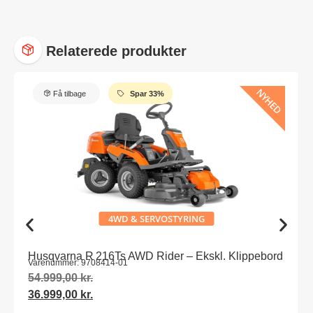
Relaterede produkter
NYHED
Få tilbage
Spar 33%
4WD & SERVOSTYRING
Husqvarna R 216Ts AWD Rider – Ekskl. Klippebord
Varenummer: 9708414-01
54.999,00
kr.
36.999,00
kr.