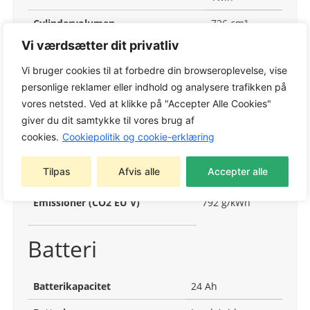
Cylindervolumen
726 cm³
Vi værdsætter dit privatliv
Cylindere
2
Vi bruger cookies til at forbedre din browseroplevelse, vise
Motorkøling
Blæser/luft
personlige reklamer eller indhold og analysere trafikken på
Smøresystem
Tryksmøring
vores netsted. Ved at klikke på "Accepter Alle Cookies"
giver du dit samtykke til vores brug af
Oliefilter
Ja
cookies.
Cookiepolitik og cookie-erklæring
Emission
Tilpas
Afvis alle
Accepter alle
Emissioner (CO2 EU V)
792 g/kWh
Batteri
Batterikapacitet
24 Ah