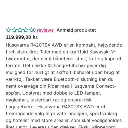
0
reviews
Anmeld produktet
119.999,00
kr.
Husqvarna R420TSX AWD er en kompakt, højtydende
firehjulstrukket Rider med en kraftfuld Kawasaki V-
twin-motor, der nemt håndterer stort, tæt og kuperet
terræn. Det unikke XChange-tilbehør giver dig
mulighed for hurtigt at skifte tilbehøret uden brug af
værktøj. Takket være Bluetooth-tilslutning kan du
nemt overvåge din Rider med Husqvarna Connect-
app’en. Udstyret med dobbelte LED-lamper,
nøglestart, justerbart rat og en praktisk
bagagebærer. Husqvarna R420TSX AWD er et
fremragende valg til private landejere, sportsanlæg
og hoteller med store arealer, som skal vedligeholdes
året rundt. Leveres uden dæksel. Ekskl. klippebord.