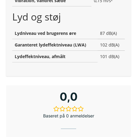
Vibration, vandret sæde
0,15 m/s²
Lyd og støj
Lydniveau ved brugerens øre
87 dB(A)
Garanteret lydeffektniveau (LWA)
102 dB(A)
Lydeffektniveau, afmålt
101 dB(A)
0,0
Baseret på 0 anmeldelser