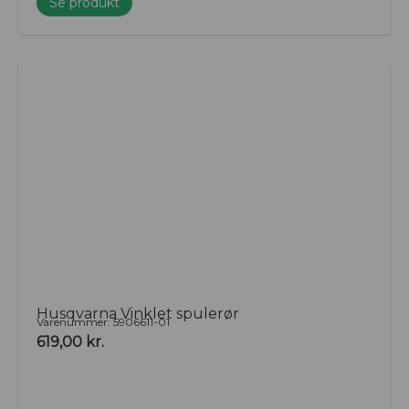
Se produkt
Husqvarna Vinklet spulerør
Varenummer: 5906611-01
619,00
kr.