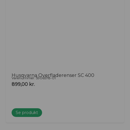
behov. Kontakt os i dag for at høre mere om vores
udvalg af tilbehør til rengøringsmaskiner, og lad os
hjælpe dig med at finde de perfekte løsninger til dine
rengøringsopgaver.
Husqvarna Overfladerenser SC 400
Varenummer: 5906578-01
899,00
kr.
Se produkt