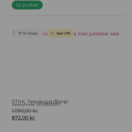
Se produkt
Få tilbage
Spar 20%
STIHL Teleskopstrålerør
Varenummer: 49105503500
1.090,00
kr.
872,00
kr.