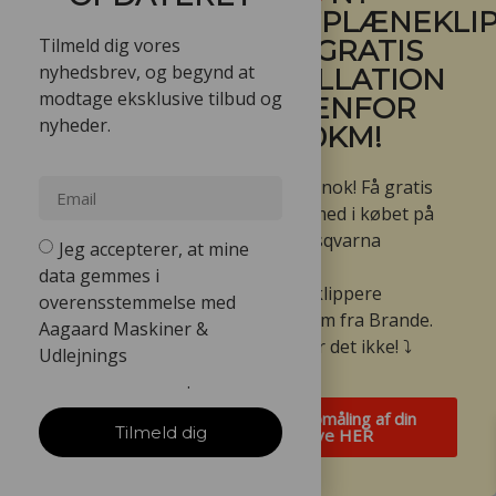
ROBOTPLÆNEKLIP
Tilmeld dig vores
- FÅ GRATIS
nyhedsbrev, og begynd at
INSTALLATION
modtage eksklusive tilbud og
INDENFOR
nyheder.
60KM!
Ja den er go’ nok! Få gratis
installation med i købet på
udvalgte Husqvarna
Jeg accepterer, at mine
Automower
data gemmes i
robotplæneklippere
overensstemmelse med
Hurtig levering
indenfor 60km fra Brande.
Aagaard Maskiner &
Lettere bliver det ikke! ⤵️
Udlejnings
Persondatapolitik
.
Bestil opmåling af din
Tilmeld dig
have HER
Fragt fra kun 59,-