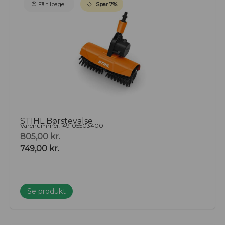
Få tilbage
Spar 7%
STIHL Børstevalse
Varenummer: 49105503400
805,00
kr.
749,00
kr.
Se produkt