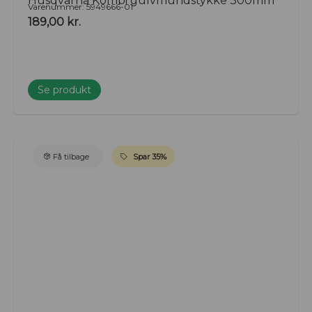
Husqvarna Kombi gulvmundstykke 300mm
Varenummer: 5949666-01
189,00
kr.
Se produkt
Få tilbage
Spar 35%