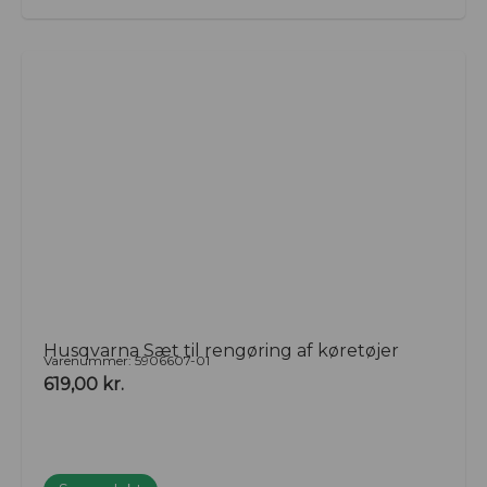
Husqvarna Sæt til rengøring af køretøjer
Varenummer: 5906607-01
619,00
kr.