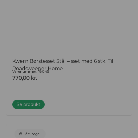
Kwern Børstesæt Stål – sæt med 6 stk. Til
Roadsweeper Home
Varenummer: 18045
770,00
kr.
Se produkt
Få tilbage