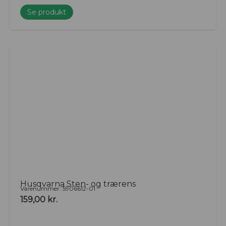
Se produkt
Husqvarna Sten- og trærens
Varenummer: 5906612-01
159,00
kr.