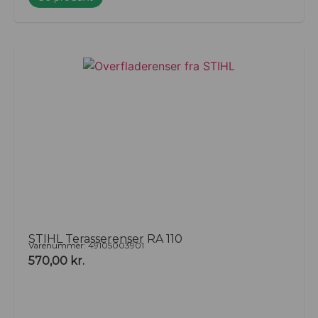
STIHL Terasserenser RA 110
Varenummer: 49105003901
570,00
kr.