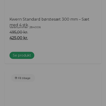
Kwern Standard børstesæt 300 mm – Sæt
med 4 stk.
Varenummer: 284006
495,00
kr.
425,00
kr.
Se produkt
Få tilbage