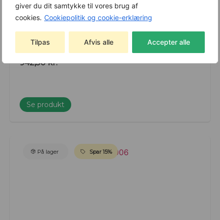
giver du dit samtykke til vores brug af
cookies.
Cookiepolitik og cookie-erklæring
Kwern Børstesæt Poly – Sæt med 10 stk. Til
Tilpas
Afvis alle
Accepter alle
Roadsweeper Pro
Varenummer: 18020
942,50
kr.
Se produkt
På lager
Spar 15%