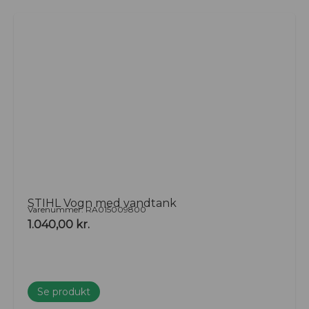
STIHL Vogn med vandtank
Varenummer: RA015009800
1.040,00
kr.
Se produkt