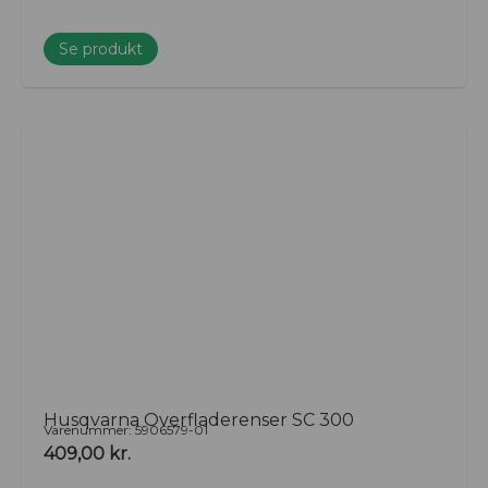
Se produkt
Husqvarna Overfladerenser SC 300
Varenummer: 5906579-01
409,00
kr.