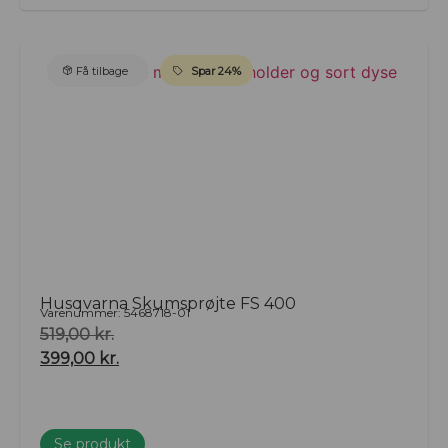
Få tilbage
Spar 24%
Husqvarna Skumsprøjte FS 400
Varenummer: 5468718-01
519,00
kr.
399,00
kr.
Se produkt