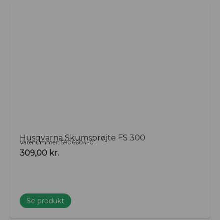
Husqvarna Skumsprøjte FS 300
Varenummer: 5906604-01
309,00
kr.
Se produkt