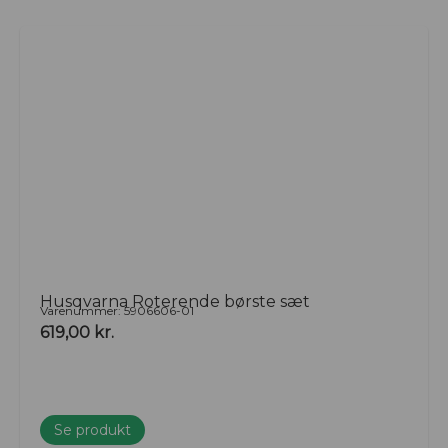
Husqvarna Roterende børste sæt
Varenummer: 5906606-01
619,00
kr.
Se produkt