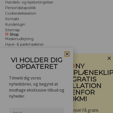
Handels- og lejebetingelser
Persondatapolitik
Cookiedeklaration
Kontakt
Kundelogin
Sitemap
Shop
Maskinudlejning
Have- & parkmaskiner
Anlægsmaskiner
Depotrum
VI HOLDER DIG
Arbejdstøj
NY
OPDATERET
Trailere
ROBOTPLÆNEKLIP
Mærker
Tilmeld dig vores
- FÅ GRATIS
Værksted
Vinteropbevaring
nyhedsbrev, og begynd at
INSTALLATION
Tilbud
modtage eksklusive tilbud og
INDENFOR
For professionelle
nyheder.
60KM!
Benzin plæneklipper
Batteri plæneklipper
Ja den er go’ nok! Få gratis
Hækkeklipper batteri