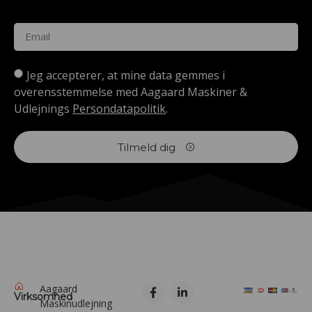
Jeg accepterer, at mine data gemmes i
overensstemmelse med Aagaard Maskiner &
Udlejnings
Persondatapolitik
.
Tilmeld dig
Aagaard
Virksomhed
Maskinudlejning