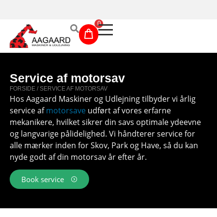
Prismatch!
0
Maskinudlejning
Service af motorsav
Have- og parkmaskiner
FORSIDE
/ SERVICE AF
MOTORSAV
Hos Aagaard Maskiner og Udlejning tilbyder vi årlig
service af
motorsave
udført af vores erfarne
Sikkerhed og tilbehør
mekanikere, hvilket sikrer din savs optimale ydeevne
og langvarige pålidelighed. Vi håndterer service for
Depotrum
alle mærker inden for Skov, Park og Have, så du kan
Mærker
nyde godt af din motorsav år efter år.
Værksted
Book service
Outlet