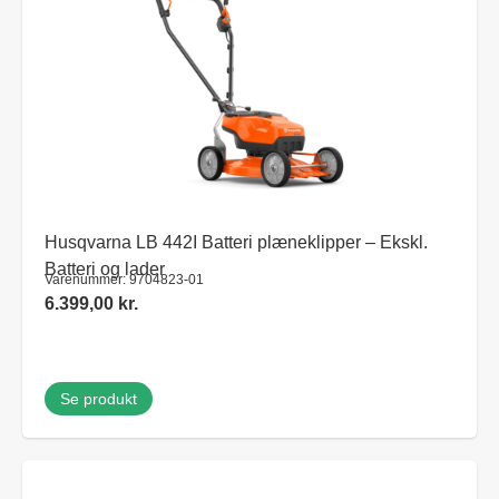
Husqvarna LB 442I Batteri plæneklipper – Ekskl.
Batteri og lader
Varenummer: 9704823-01
6.399,00
kr.
Se produkt