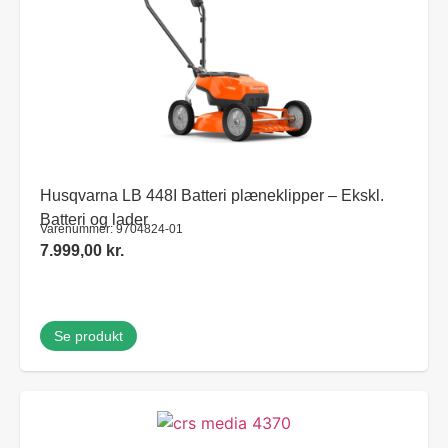
Husqvarna LB 448I Batteri plæneklipper – Ekskl.
Batteri og lader
Varenummer: 9704824-01
7.999,00
kr.
Se produkt