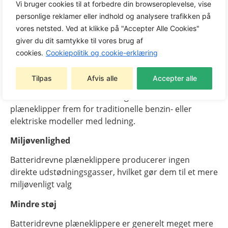
du også til et bedre miljø, da disse maskiner
Vi bruger cookies til at forbedre din browseroplevelse, vise
reducerer både støj- og luftforurening. Vores
personlige reklamer eller indhold og analysere trafikken på
plæneklippere er udviklet med fokus på miljøet og dit
vores netsted. Ved at klikke på "Accepter Alle Cookies"
velbefindende.
giver du dit samtykke til vores brug af
cookies.
Cookiepolitik og cookie-erklæring
Fordele ved at vælge en batteridreven
Tilpas
Afvis alle
Accepter alle
plæneklipper
Der er flere fordele ved at vælge en batteridreven
plæneklipper frem for traditionelle benzin- eller
elektriske modeller med ledning.
Miljøvenlighed
Batteridrevne plæneklippere producerer ingen
direkte udstødningsgasser, hvilket gør dem til et mere
miljøvenligt valg
Mindre støj
Batteridrevne plæneklippere er generelt meget mere