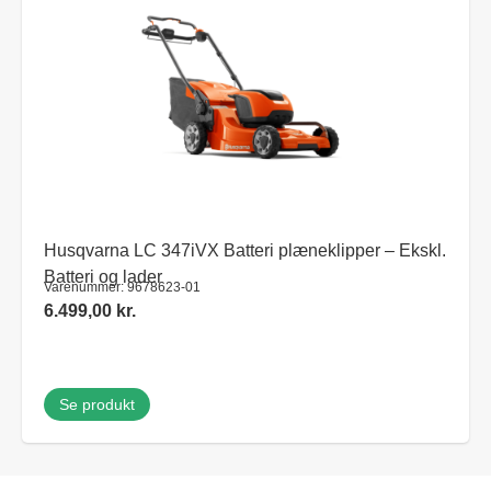
Husqvarna LC 347iVX Batteri plæneklipper – Ekskl.
Batteri og lader
Varenummer: 9678623-01
6.499,00
kr.
Se produkt