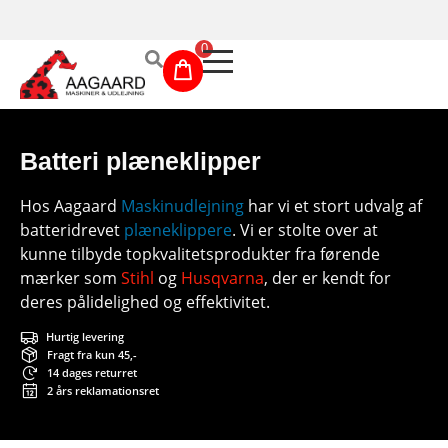
Prismatch!
0
Maskinudlejning
Batteri plæneklipper
Have- og parkmaskiner
Hos Aagaard
Maskinudlejning
har vi et stort udvalg af
batteridrevet
plæneklippere
. Vi er stolte over at
Sikkerhed og tilbehør
kunne tilbyde topkvalitetsprodukter fra førende
Depotrum
mærker som
Stihl
og
Husqvarna
, der er kendt for
deres pålidelighed og effektivitet.
Mærker
Hurtig levering
Fragt fra kun 45,-
Værksted
14 dages returret
2 års reklamationsret
Outlet