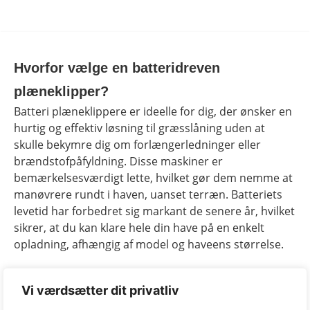
Hvorfor vælge en batteridreven
plæneklipper?
Batteri plæneklippere er ideelle for dig, der ønsker en
hurtig og effektiv løsning til græsslåning uden at
skulle bekymre dig om forlængerledninger eller
brændstofpåfyldning. Disse maskiner er
bemærkelsesværdigt lette, hvilket gør dem nemme at
manøvrere rundt i haven, uanset terræn. Batteriets
levetid har forbedret sig markant de senere år, hvilket
sikrer, at du kan klare hele din have på en enkelt
opladning, afhængig af model og haveens størrelse.
Optimal ydeevne og miljøhensyn
Vi værdsætter dit privatliv
Ved at vælge en batteridreven plæneklipper bidrager