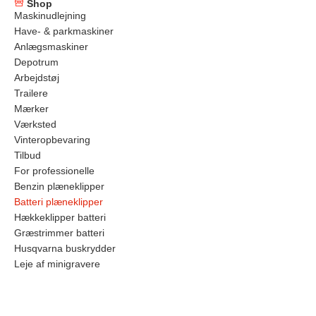
Shop
Maskinudlejning
Have- & parkmaskiner
Anlægsmaskiner
Depotrum
Arbejdstøj
Trailere
Mærker
Værksted
Vinteropbevaring
Tilbud
For professionelle
Benzin plæneklipper
Batteri plæneklipper
Hækkeklipper batteri
Græstrimmer batteri
Husqvarna buskrydder
Leje af minigravere