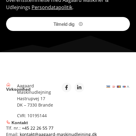
Udlejnings
Persondatapolitik
.
Tilmeld dig
Aagaard
Virksomhed
Maskinudlejning
Hastrupvej 17
DK – 7330 Brande
CVR: 10195144
Kontakt
Tlf. nr.:
+45 22 26 55 77
Email:
kontakt@aagaard-maskinudlejning.dk