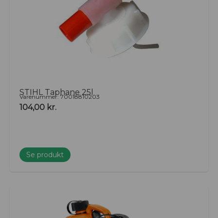
STIHL Taphane 25l
Varenummer: 70018810203
104,00
kr.
Se produkt