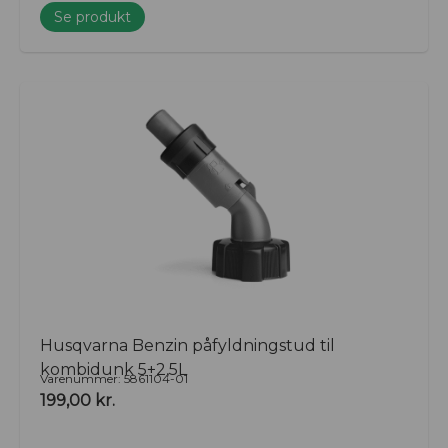
Se produkt
Husqvarna Benzin påfyldningstud til
kombidunk 5+2,5L
Varenummer: 5861104-01
199,00
kr.