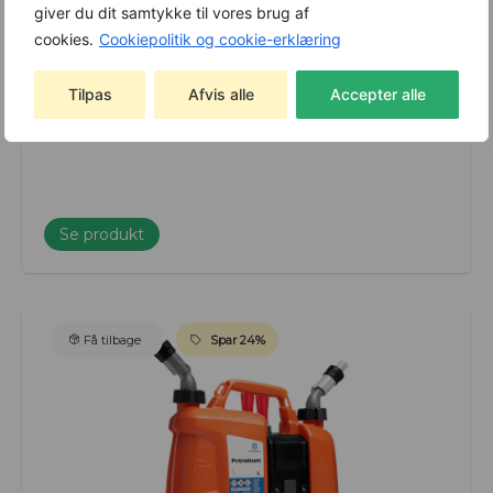
giver du dit samtykke til vores brug af
cookies.
Cookiepolitik og cookie-erklæring
Husqvarna Kædeolie 1L
Tilpas
Afvis alle
Accepter alle
Varenummer: 5793960-01
42,00
kr.
Se produkt
Få tilbage
Spar 24%