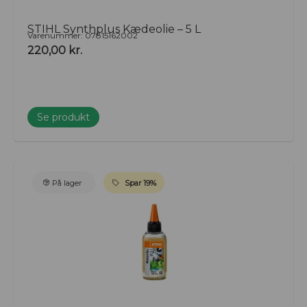
STIHL Synthplus Kædeolie – 5 L
Varenummer: 07815162002
220,00
kr.
Se produkt
På lager
Spar 19%