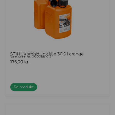
STIHL Kombidunk lille 3/1,5 l orange
Varenummer: 00008810124
175,00
kr.
Se produkt