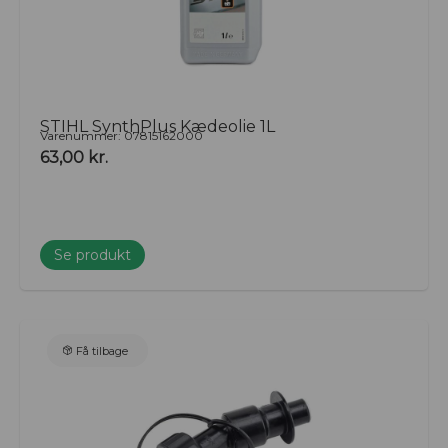
STIHL SynthPlus Kædeolie 1L
Varenummer: 07815162000
63,00
kr.
Se produkt
Få tilbage