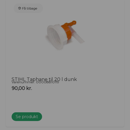
Få tilbage
STIHL Taphane til 20 l dunk
Varenummer: 00008810119
90,00
kr.
Se produkt