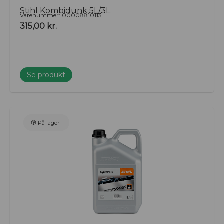
Stihl Kombidunk 5L/3L
Varenummer: 00008810113
315,00
kr.
Se produkt
På lager