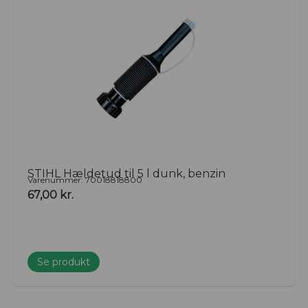
STIHL Hældetud til 5 l dunk, benzin
Varenummer: 70018818800
67,00
kr.
Se produkt