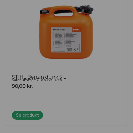
at høre mere om vores udvalg og få rådgivning om de
bedste løsninger til dine behov.
STIHL Benzin dunk 5 L
Varenummer: 00008810200
90,00
kr.
Se produkt