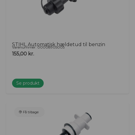
STIHL Automatisk hældetud til benzin
Varenummer: 00008905005
155,00
kr.
Se produkt
Få tilbage