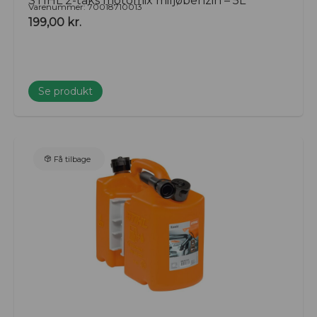
STIHL 2-taks motomix miljøbenzin – 5L
Varenummer: 70018710013
199,00
kr.
Se produkt
Få tilbage