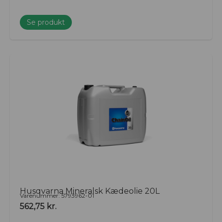
Se produkt
Husqvarna Mineralsk Kædeolie 20L
Varenummer: 5793962-01
562,75
kr.