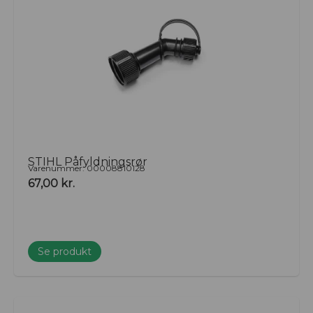
STIHL Påfyldningsrør
Varenummer: 00008810128
67,00
kr.
Se produkt