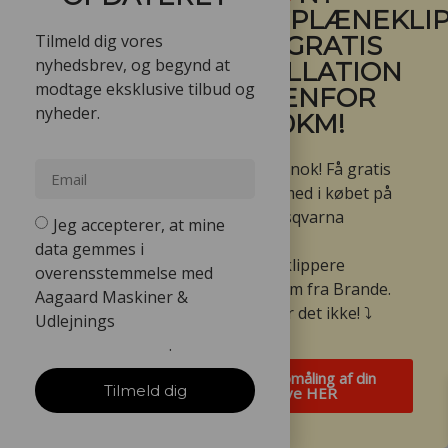
ROBOTPLÆNEKLIP
Tilmeld dig vores
- FÅ GRATIS
Se produkt
nyhedsbrev, og begynd at
INSTALLATION
modtage eksklusive tilbud og
INDENFOR
nyheder.
60KM!
Få tilbage
Ja den er go’ nok! Få gratis
installation med i købet på
udvalgte Husqvarna
Jeg accepterer, at mine
Automower
data gemmes i
robotplæneklippere
overensstemmelse med
indenfor 60km fra Brande.
Aagaard Maskiner &
Lettere bliver det ikke! ⤵️
Udlejnings
Persondatapolitik
.
Bestil opmåling af din
Tilmeld dig
have HER
Husqvarna Brændstoftud Power Filler
Varenummer: 5820666-01
199,00
kr.