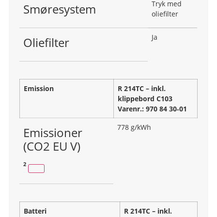
Tryk med
Smøresystem
oliefilter
Ja
Oliefilter
Emission
R 214TC – inkl.
klippebord C103
Varenr.: 970 84 30‑01
778 g/kWh
Emissioner
(CO2 EU V)
2
Batteri
R 214TC – inkl.