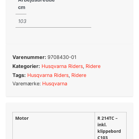
cm
103
Varenummer:
9708430-01
Kategorier:
Husqvarna Riders
,
Ridere
Tags:
Husqvarna Riders
,
Ridere
Varemærke:
Husqvarna
Motor
R 214TC –
inkl.
klippebord
C103