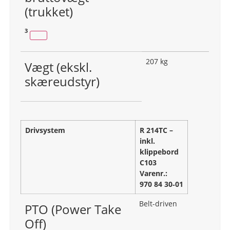
(trukket)
3
207 kg
Vægt (ekskl.
skæreudstyr)
Drivsystem
R 214TC –
inkl.
klippebord
C103
Varenr.:
970 84 30‑01
Belt-driven
PTO (Power Take
Off)