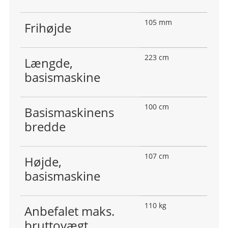
105 mm
Frihøjde
223 cm
Længde,
basismaskine
100 cm
Basismaskinens
bredde
107 cm
Højde,
basismaskine
110 kg
Anbefalet maks.
bruttovægt