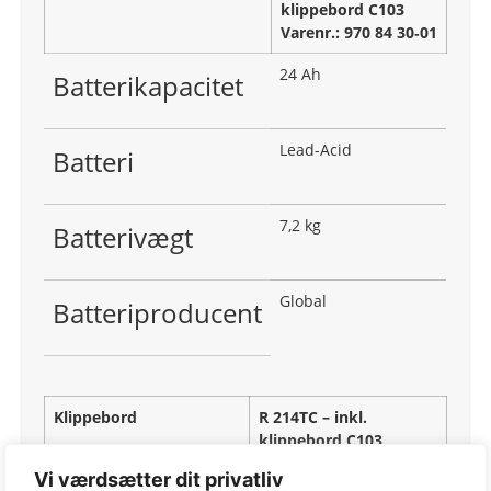
klippebord C103
Varenr.: 970 84 30‑01
24 Ah
Batterikapacitet
Lead-Acid
Batteri
7,2 kg
Batterivægt
Global
Batteriproducent
Klippebord
R 214TC – inkl.
klippebord C103
Varenr.: 970 84 30‑01
Vi værdsætter dit privatliv