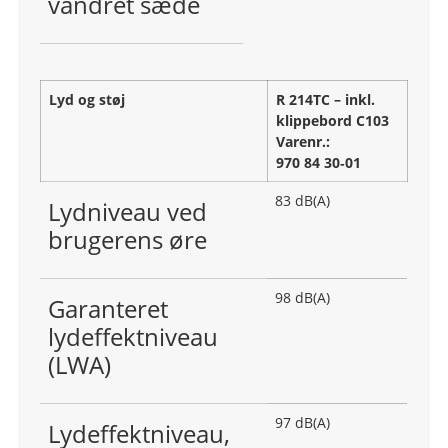
vandret sæde
Lyd og støj
R 214TC – inkl.
klippebord C103
Varenr.:
970 84 30‑01
83 dB(A)
Lydniveau ved
brugerens øre
98 dB(A)
Garanteret
lydeffektniveau
(LWA)
97 dB(A)
Lydeffektniveau,