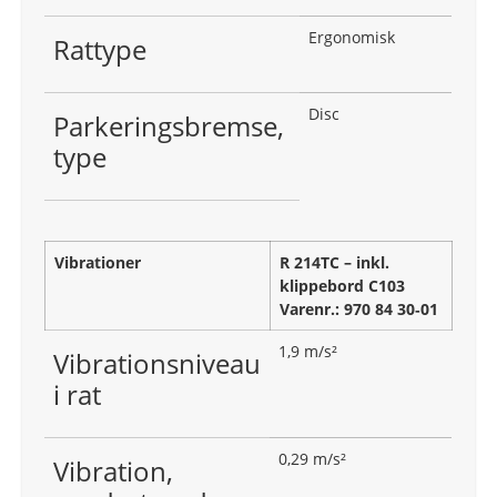
Ergonomisk
Rattype
Disc
Parkeringsbremse,
type
Vibrationer
R 214TC – inkl.
klippebord C103
Varenr.: 970 84 30‑01
1,9 m/s²
Vibrationsniveau
i rat
0,29 m/s²
Vibration,