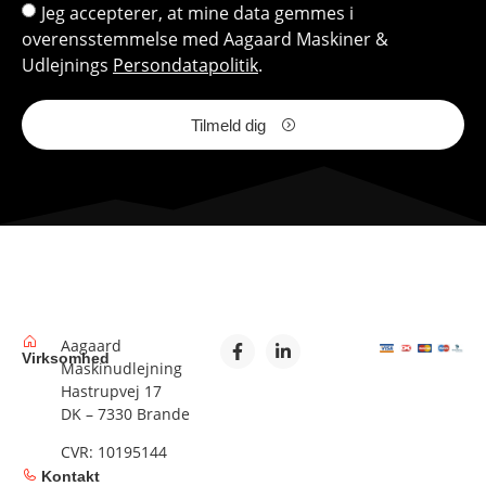
Jeg accepterer, at mine data gemmes i
overensstemmelse med Aagaard Maskiner &
Udlejnings
Persondatapolitik
.
Tilmeld dig
Aagaard
Virksomhed
Maskinudlejning
Hastrupvej 17
DK – 7330 Brande
CVR: 10195144
Kontakt