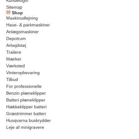
Kundelogin
Sitemap
Shop
Maskinudlejning
Have- & parkmaskiner
Anlægsmaskiner
Depotrum
Arbejdstøj
Trailere
Mærker
Værksted
Vinteropbevaring
Tilbud
For professionelle
Benzin plæneklipper
Batteri plæneklipper
Hækkeklipper batteri
Græstrimmer batteri
Husqvarna buskrydder
Leje af minigravere