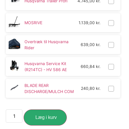
Husqvarna Trailer Profi
4.745,00
kr.
MOSRIVE
1.139,00
kr.
Overtræk til Husqvarna
639,00
kr.
Rider
Husqvarna Service Kit
660,84
kr.
(R214TC) - HV 586 AE
BLADE REAR
240,80
kr.
DISCHARGE/MULCH COM
Læg i kurv