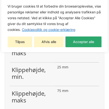
30 cm
Uklippet cirkel
Vi bruger cookies til at forbedre din browseroplevelse, vise
personlige reklamer eller indhold og analysere trafikken på
vores netsted. Ved at klikke på "Accepter Alle Cookies"
103 cm
Klippebredde,
giver du dit samtykke til vores brug af
min.
cookies.
Cookiepolitik og cookie-erklæring
Tilpas
Afvis alle
Accepter alle
103 cm
Klippebredde,
maks
25 mm
Klippehøjde,
min.
75 mm
Klippehøjde,
maks