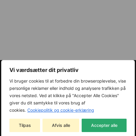
Vi værdsætter dit privatliv
Vi bruger cookies til at forbedre din browseroplevelse, vise
Tilmeld dig vores
personlige reklamer eller indhold og analysere trafikken på
nyhedsbrev
vores netsted. Ved at klikke på "Accepter Alle Cookies"
giver du dit samtykke til vores brug af
Tilmeld dig vores nyhedsbrev, og begynd at modtage
cookies.
Cookiepolitik og cookie-erklæring
eksklusive tilbud og nyheder.
Tilpas
Afvis alle
Accepter alle