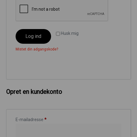
Tips og tricks
4.4 Google Reviews
4.7 Trustpilot
Husk mig
Log ind
Mistet din adgangskode?
Opret en kundekonto
E-mailadresse
*