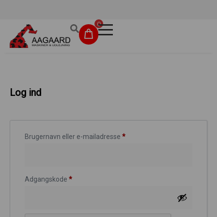
Hurtig levering
0
Maskinudlejning
Have- og parkmaskiner
Log ind
Sikkerhed og tilbehør
Depotrum
Brugernavn eller e-mailadresse
*
Mærker
Værksted
Adgangskode
*
Outlet