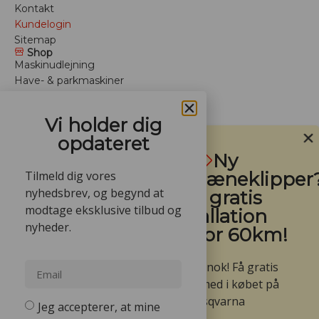
Kontakt
Kundelogin
Sitemap
Shop
Maskinudlejning
Have- & parkmaskiner
Anlægsmaskiner
Depotrum
Vi holder dig
Arbejdstøj
opdateret
Trailere
Ny
Mærker
Tilmeld dig vores
robotplæneklipper
Værksted
Vinteropbevaring
nyhedsbrev, og begynd at
- Få gratis
Tilbud
modtage eksklusive tilbud og
installation
For professionelle
nyheder.
indenfor 60km!
Benzin plæneklipper
Batteri plæneklipper
Ja den er go’ nok! Få gratis
Hækkeklipper batteri
installation med i købet på
Græstrimmer batteri
udvalgte Husqvarna
Husqvarna buskrydder
Jeg accepterer, at mine
Leje af minigravere
Automower