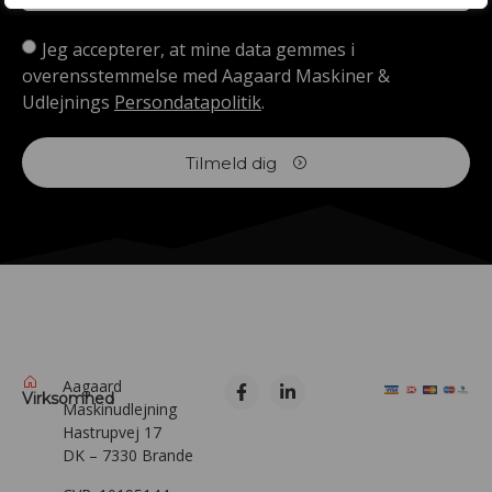
Jeg accepterer, at mine data gemmes i
overensstemmelse med Aagaard Maskiner &
Udlejnings
Persondatapolitik
.
Tilmeld dig
Aagaard
Virksomhed
Maskinudlejning
Hastrupvej 17
DK – 7330 Brande