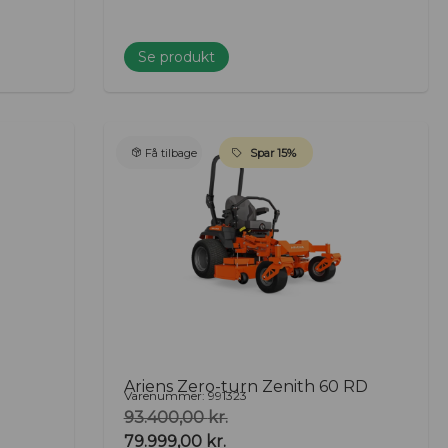
Se produkt
Få tilbage
Spar 15%
Ariens Zero-turn Zenith 60 RD
Varenummer: 991323
93.400,00
kr.
79.999,00
kr.