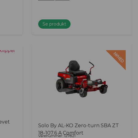
Se produkt
NYHED
evet
Solo By AL-KO Zero-turn SBA ZT
18-107.6 A Comfort
Varenummer: 127821