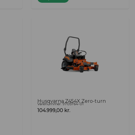
Husqvarna Z454X Zero-turn
Varenummer: 9705764-01
104.999,00
kr.