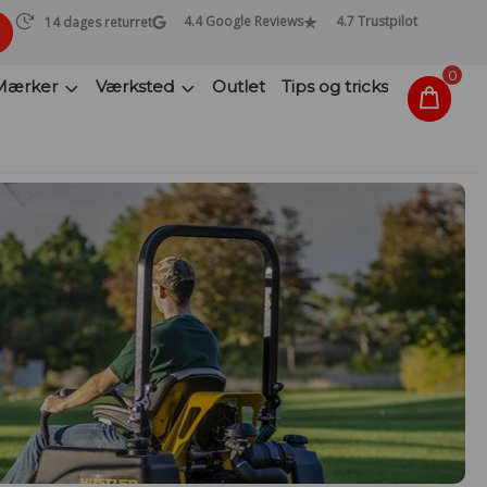
4.4 Google Reviews
4.7 Trustpilot
14 dages returret
0
Mærker
Værksted
Outlet
Tips og tricks