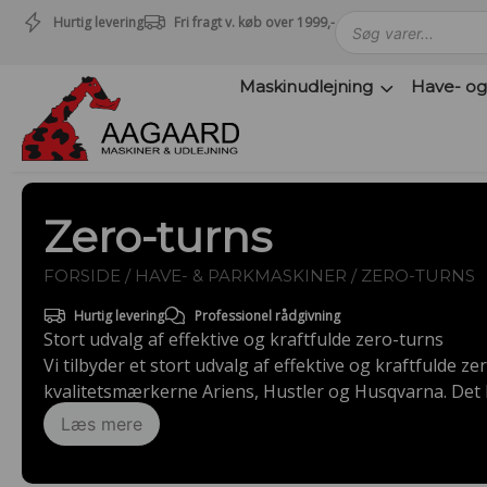
Hurtig levering
Fri fragt v. køb over 1999,-
Maskinudlejning
Have- og
Maskinudlejning
Have- og parkmaskiner
Sikkerhed og tilbehør
Depotrum
Zero-turns
Mærker
Værksted
FORSIDE
/
HAVE- & PARKMASKINER
/ ZERO-TURNS
Outlet
Hurtig levering
Professionel rådgivning
Tips og tricks
Stort udvalg af effektive og kraftfulde zero-turns
4.4 Google Reviews
Vi tilbyder et stort udvalg af effektive og kraftfulde ze
4.7 Trustpilot
kvalitetsmærkerne Ariens, Hustler og Husqvarna. Det 
Aagaard Maskiner & Udlejning kan få zeroturns fra n
Læs mere
indenfor området. Køb en zero-turn hos os og få profes
ved omfattende arbejdsopgaver! Fordelen af at kunne 