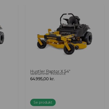
Hustler Raptor X 54″
Varenummer: 940502CE
64.995,00
kr.
Se produkt