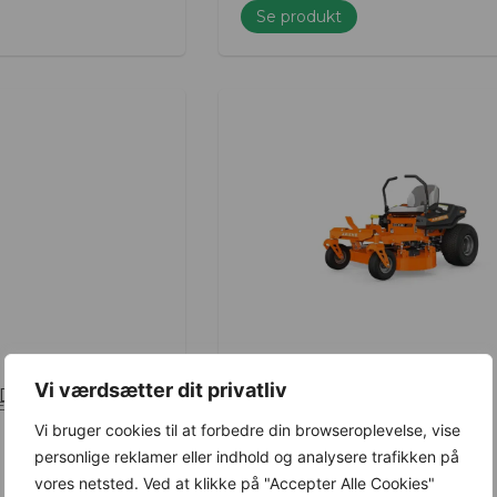
Se produkt
Vi værdsætter dit privatliv
XD 48″ RD
Ariens Zero-turn Edge 42
E
Varenummer: 915339
44.900,00
kr.
Vi bruger cookies til at forbedre din browseroplevelse, vise
personlige reklamer eller indhold og analysere trafikken på
vores netsted. Ved at klikke på "Accepter Alle Cookies"