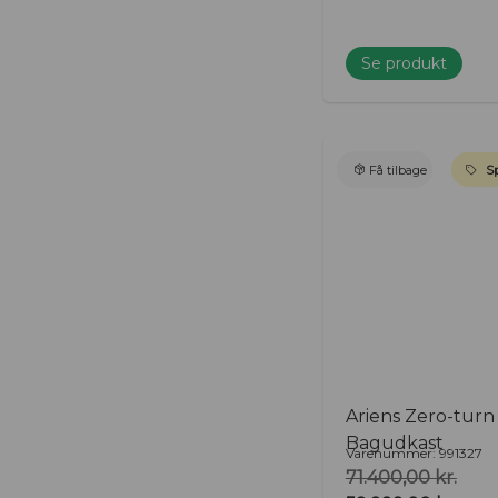
Se produkt
Få tilbage
Sp
Ariens Zero-tur
Bagudkast
Varenummer: 991327
71.400,00
kr.