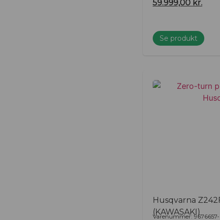
59.999,00
kr.
Se produkt
Husqvarna Z24
(KAWASAKI)
Varenummer: 9676657