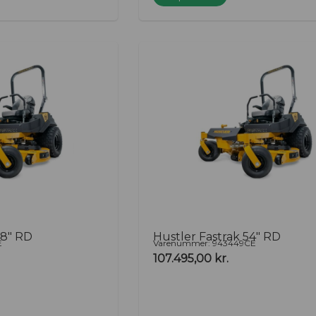
48″ RD
Hustler Fastrak 54″ RD
E
Varenummer: 943449CE
107.495,00
kr.