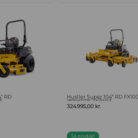
4″ RD
Hustler Super 104″ RD FX10
CE
Varenummer: 940544CE
324.995,00
kr.
Se produkt