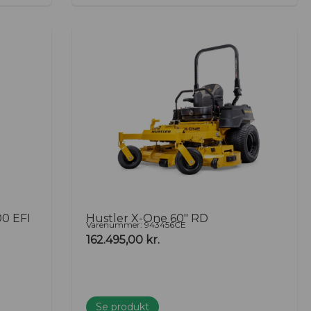
00 EFI
Hustler X-One 60″ RD
Varenummer: 943456CE
162.495,00
kr.
Se produkt