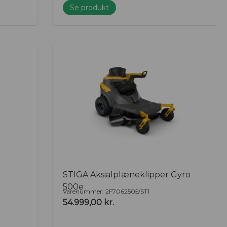
Se produkt
STIGA Aksialplæneklipper Gyro
500e
Varenummer: 2F7062505/ST1
54.999,00
kr.