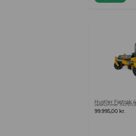
Hustler Fastrak 
Varenummer: 941757C
99.995,00
kr.