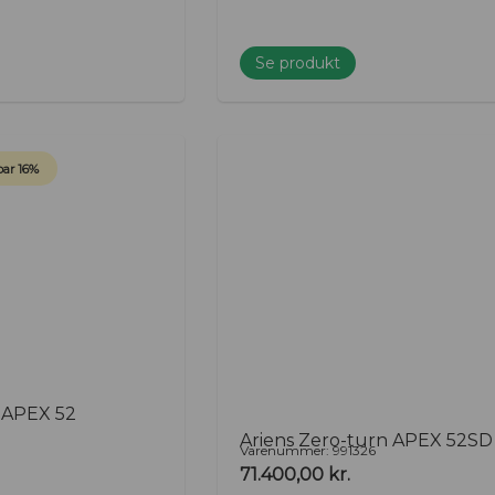
Se produkt
ar 16%
n APEX 52
Ariens Zero-turn APEX 52SD
Varenummer: 991326
71.400,00
kr.