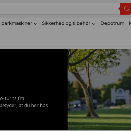
 parkmaskiner
Sikkerhed og tilbehør
Depotrum
ro-turns fra
betyder, at du her hos
ogle af de førende mærker
sionelle resultater, selv
dreje om sin egen akse,