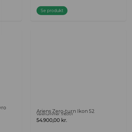
Se produkt
yro
Ariens Zero-turn Ikon 52
Varenummer: 918301
54.900,00
kr.