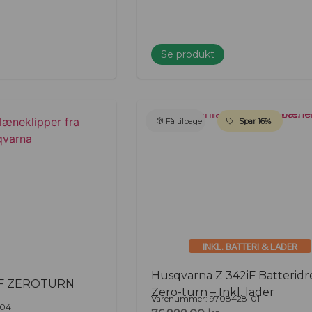
Se produkt
Få tilbage
Spar 16%
INKL. BATTERI & LADER
Husqvarna Z 342iF Batteridr
2F ZEROTURN
Zero-turn – Inkl. lader
Varenummer: 9708428-01
-04