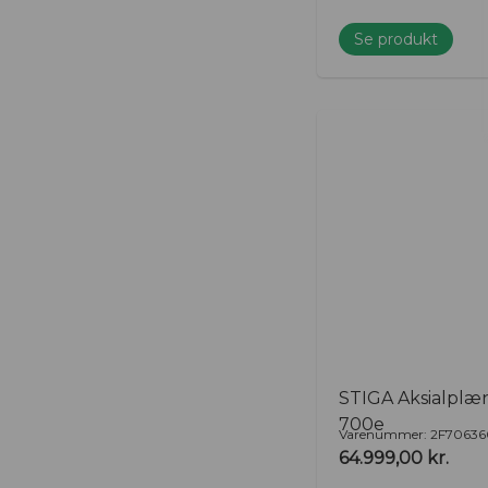
Se produkt
STIGA Aksialplæ
700e
Varenummer: 2F70636
64.999,00
kr.