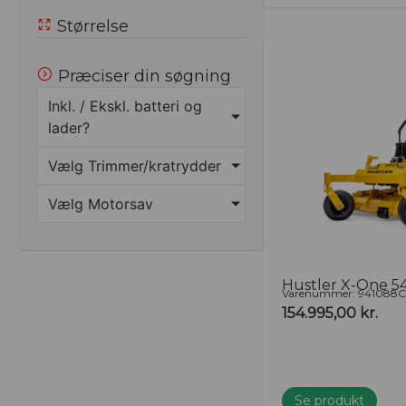
Størrelse
Præciser din søgning
Inkl. / Ekskl. batteri og
lader?
Vælg Trimmer/kratrydder
Vælg Motorsav
Hustler X-One 5
Varenummer: 941088
154.995,00
kr.
Se produkt