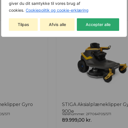
giver du dit samtykke til vores brug af
cookies.
Cookiepolitik og cookie-erklæring
Se produkt
Tilpas
Afvis alle
Accepter alle
neklipper Gyro
STIGA Aksialplæneklipper G
900e
05/ST1
Varenummer: 2F7064705/ST1
89.999,00
kr.