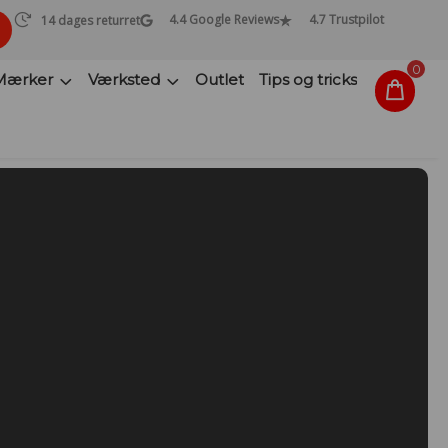
4.4 Google Reviews
4.7 Trustpilot
14 dages returret
0
Mærker
Værksted
Outlet
Tips og tricks