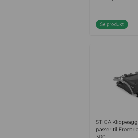
Se produkt
STIGA Klippeagg
passer til Front
300