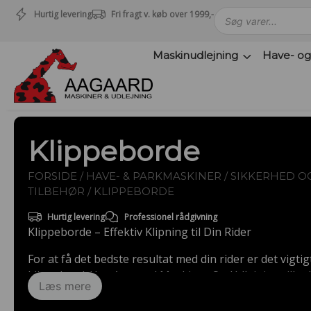
Hurtig levering
Fri fragt v. køb over 1999,-
Maskinudlejning
Have- og
Maskinudlejning
Have- og parkmaskiner
Sikkerhed og tilbehør
Depotrum
Klippeborde
Mærker
Værksted
FORSIDE
/
HAVE- & PARKMASKINER
/
SIKKERHED O
Outlet
TILBEHØR
/ KLIPPEBORDE
Tips og tricks
Hurtig levering
Professionel rådgivning
4.4 Google Reviews
Klippeborde – Effektiv Klipning til Din Rider
4.7 Trustpilot
For at få det bedste resultat med din rider er det vigtig
klippebord. Hos Aagaard Maskiner Og Udlejning tilbyde
Læs mere
klippeborde fra
Husqvarna
og
STIGA
, der sikrer en pr
græsplænen.