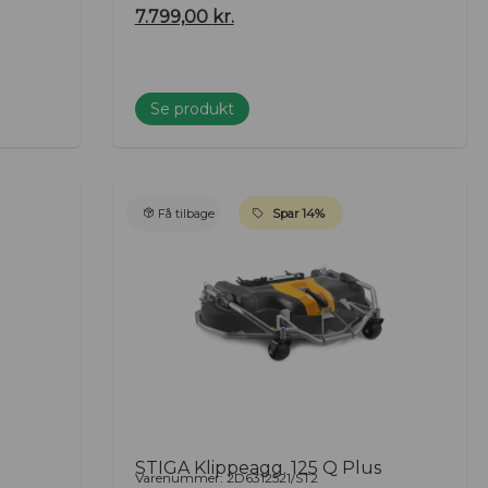
7.799,00
kr.
Se produkt
Få tilbage
Spar 14%
STIGA Klippeagg. 125 Q Plus
Varenummer: 2D6312521/ST2