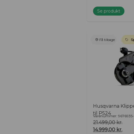
Se produkt
Få tilbage
Sp
Husqvarna Klipp
til P524
Varenummer: 9676935-
21.499,00
kr.
14.999,00
kr.