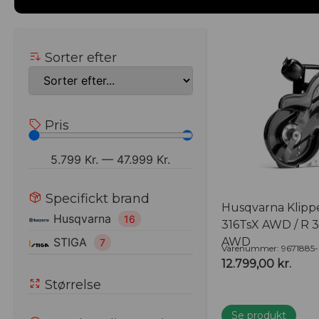
Ved at vælge et klippebord fra
Husqvarna
eller
STIGA
f
holdbarhed og en rider, der leverer et professionelt r
Sorter efter
Kontakt Aagaard Maskiner Og Udlejning i dag for at 
af klippeborde, og find den løsning, der passer bedst t
Pris
5.799
Kr.
—
47.999
Kr.
Specifickt brand
Husqvarna Klippe
Husqvarna
16
316TsX AWD / R 3
AWD
STIGA
7
Varenummer: 9671885-
12.799,00
kr.
Størrelse
Se produkt