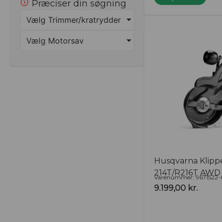
Præciser din søgning
Vælg Trimmer/kratrydder
Vælg Motorsav
Husqvarna Klipp
214T/R216T AWD
Varenummer: 9671522-
9.199,00
kr.