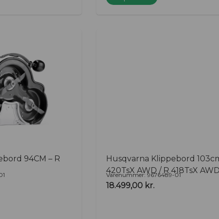
ebord 94CM – R
Husqvarna Klippebord 103cm
420TsX AWD / R 418TsX AW
01
Varenummer: 9676489-01
18.499,00
kr.