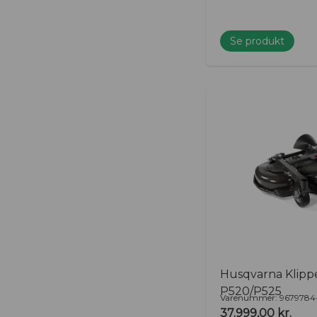
Se produkt
Husqvarna Klippe
P520/P525
Varenummer: 9679784
37.999,00
kr.