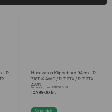
 – R
Husqvarna Klippebord 94cm – R
6TX
316TsX AWD / R 316TX / R 316TX
AWD
Varenummer: 9671526-01
10.799,00
kr.
Se produkt