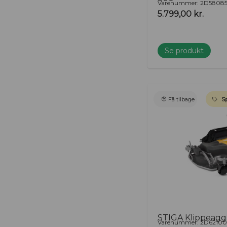
Varenummer: 2D580851
5.799,00
kr.
Se produkt
Få tilbage
Sp
STIGA Klippeagg.
Varenummer: 2D62100