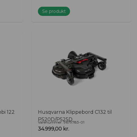
Se produkt
bi 122
Husqvarna Klippebord C132 til
P520D/P525D
Varenummer: 9679783-01
34.999,00
kr.