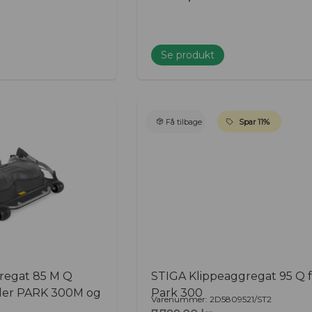
Se produkt
Få tilbage
Spar 11%
regat 85 M Q
STIGA Klippeaggregat 95 Q 
rider PARK 300M og
Park 300
Varenummer: 2D5809521/ST2