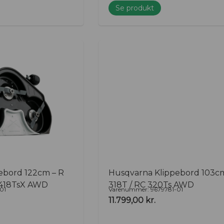
Se produkt
ebord 122cm – R
Husqvarna Klippebord 103c
 418TsX AWD
318T / RC 320Ts AWD
01
Varenummer: 9679781-01
11.799,00
kr.