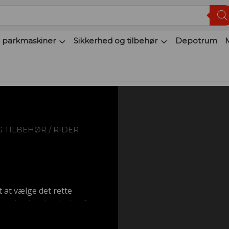
 parkmaskiner
Sikkerhed og tilbehør
Depotrum
G TILBEHØR
/
RIDER
t at vælge det rette
r vi et bredt udvalg af
æcis og effektiv klipning af