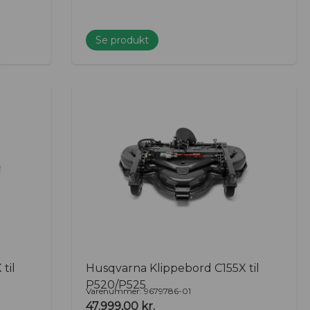
Se produkt
til
Husqvarna Klippebord C155X til
P520/P525
Varenummer: 9679786-01
47.999,00
kr.