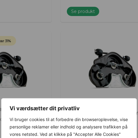
Se produkt
ar 31%
Vi værdsætter dit privatliv
ebord – Combi 112
Husqvarna Klippebord – Com
Vi bruger cookies til at forbedre din browseroplevelse, vise
01
til P524
Varenummer: 9672937-01
personlige reklamer eller indhold og analysere trafikken på
19.999,00
kr.
vores netsted. Ved at klikke på "Accepter Alle Cookies"