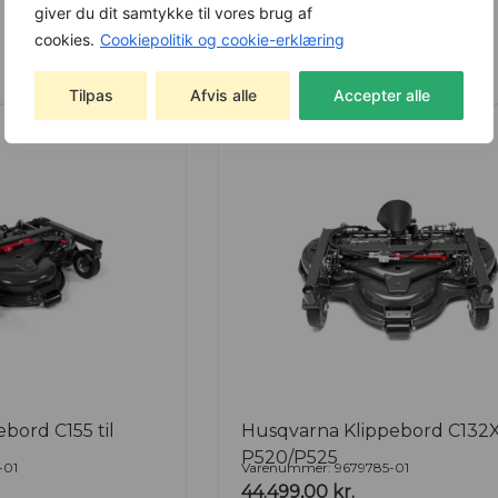
giver du dit samtykke til vores brug af
cookies.
Cookiepolitik og cookie-erklæring
Se produkt
Tilpas
Afvis alle
Accepter alle
bord C155 til
Husqvarna Klippebord C132X 
P520/P525
-01
Varenummer: 9679785-01
44.499,00
kr.