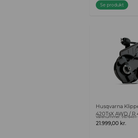
Se produkt
Husqvarna Klipp
420TsX AWD / R
Varenummer: 9676491-
21.999,00
kr.