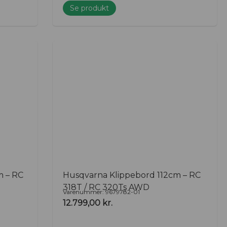
Se produkt
m – RC
Husqvarna Klippebord 112cm – RC
318T / RC 320Ts AWD
Varenummer: 9679782-01
12.799,00
kr.