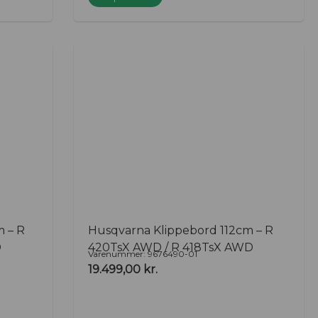
 – R
Husqvarna Klippebord 112cm – R
D
420TsX AWD / R 418TsX AWD
Varenummer: 9676490-01
19.499,00
kr.