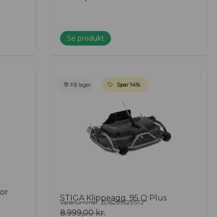
Se produkt
På lager
Spar 14%
for
STIGA Klippeagg. 95 Q Plus
Varenummer: 2D6209521/ST2
8.999,00
kr.