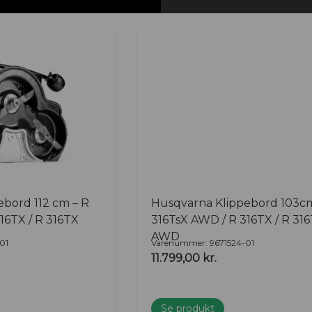
år du høj kvalitet, lang
esultat hver gang.
høre mere om vores udvalg
il dine behov.
bord 112 cm – R
Husqvarna Klippebord 103cm
16TX / R 316TX
316TsX AWD / R 316TX / R 31
AWD
01
Varenummer: 9671524-01
11.799,00
kr.
Se produkt