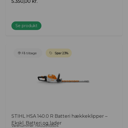
5.350,00
kr.
Se produkt
Få tilbage
Spar 23%
STIHL HSA 140.0 R Batteri hækkeklipper –
Ekskl. Batteri og lader
Varenummer: HA020113504