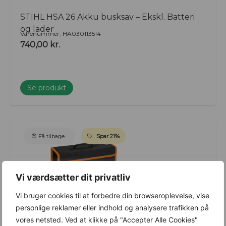
STIHL HSA 26 Akku busksav – Ekskl. Batteri
og lader
Varenummer: HA030113514
740,00
kr.
Se produkt
Få tilbage
Spar 21%
Vi værdsætter dit privatliv
Vi bruger cookies til at forbedre din browseroplevelse, vise
personlige reklamer eller indhold og analysere trafikken på
vores netsted. Ved at klikke på "Accepter Alle Cookies"