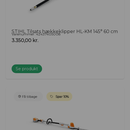
STIHL Tilsats hækkeklipper HL-KM 145° 60 cm
Varenummer: 42437405008
3.350,00
kr.
Se produkt
Få tilbage
Spar 10%