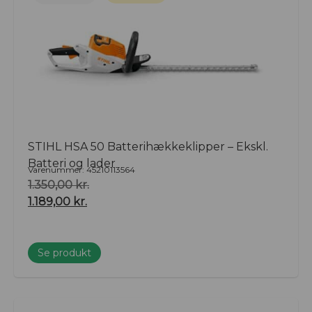
STIHL HSA 50 Batterihækkeklipper – Ekskl.
Batteri og lader
Varenummer: 45210113564
1.350,00
kr.
1.189,00
kr.
Se produkt