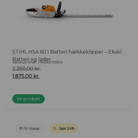
STIHL HSA 60.1 Batteri hækkeklipper – Ekskl.
Batteri og lader
Varenummer: HA060113534
2.250,00
kr.
1.875,00
kr.
Se produkt
Få tilbage
Spar 24%