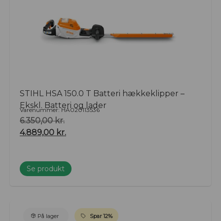
STIHL HSA 150.0 T Batteri hækkeklipper –
Ekskl. Batteri og lader
Varenummer: HA020113536
6.350,00
kr.
4.889,00
kr.
Se produkt
På lager
Spar 12%