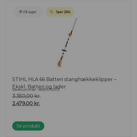
På lager
Spar 26%
STIHL HLA 66 Batteri stanghækkeklipper –
Ekskl. Batteri og lader
Varenummer: 48590112913
3.350,00
kr.
2.479,00
kr.
Se produkt