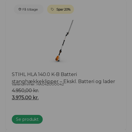
Få tilbage
Spar 20%
STIHL HLA 140.0 K-B Batteri
stanghækkeklipper – Ekskl. Batteri og lader
Varenummer: HA042000042
4.950,00
kr.
3.975,00
kr.
Se produkt