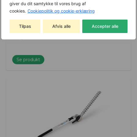
INKL. BATTERI & LADER
giver du dit samtykke til vores brug af
cookies.
Cookiepolitik og cookie-erklæring
STIHL HSA 26 Akku busksaks – Inkl. Batteri og
lader
Varenummer: HA030113516
Tilpas
Afvis alle
Accepter alle
1.090,00
kr.
869,00
kr.
Se produkt