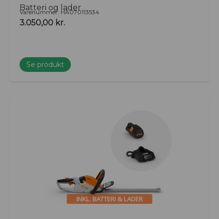
Batteri og lader
Varenummer: HA070113534
3.050,00
kr.
Se produkt
INKL. BATTERI & LADER