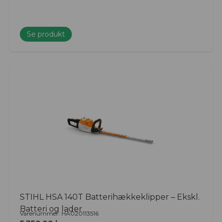
Se produkt
STIHL HSA 140T Batterihækkeklipper – Ekskl.
Batteri og lader
Varenummer: HA020113516