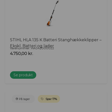
STIHL HLA 135 K Batteri Stanghækkeklipper –
Ekskl. Batteri og lader
Varenummer: HA042000022
4.750,00
kr.
Se produkt
På lager
Spar 17%