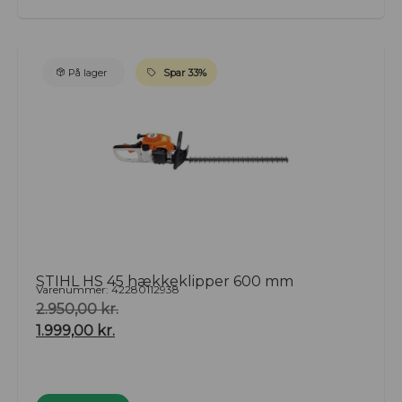
På lager
Spar 33%
STIHL HS 45 hækkeklipper 600 mm
Varenummer: 42280112938
2.950,00
kr.
1.999,00
kr.