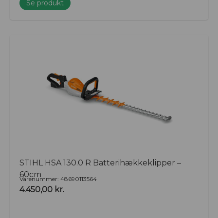
Se produkt
STIHL HSA 130.0 R Batterihækkeklipper –
60cm
Varenummer: 48690113564
4.450,00
kr.