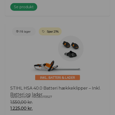
Se produkt
På lager
Spar 21%
INKL. BATTERI & LADER
STIHL HSA 40.0 Batteri hækkeklipper – Inkl.
Batteri og lader
Varenummer: HA080113527
1.550,00
kr.
1.225,00
kr.