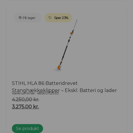
På lager
Spar 23%
STIHL HLA 86 Batteridrevet
Stanghækkeklipper – Ekskl. Batteri og lader
Varenummer: 48590112933
4.250,00
kr.
3.275,00
kr.
Se produkt