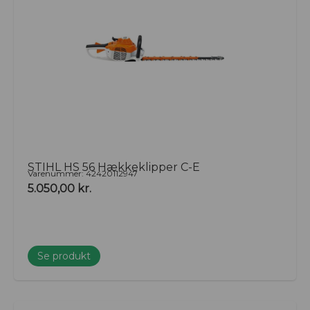
STIHL HS 56 Hækkeklipper C-E
Varenummer: 42420112947
5.050,00
kr.
Se produkt