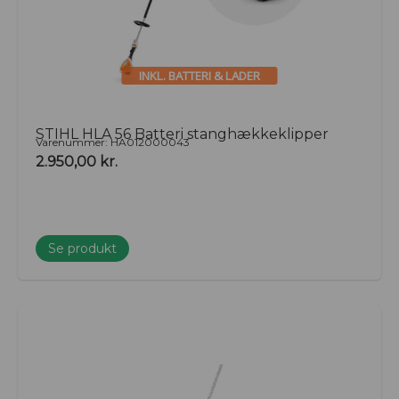
INKL. BATTERI & LADER
STIHL HLA 56 Batteri stanghækkeklipper
Varenummer: HA012000043
2.950,00
kr.
Se produkt