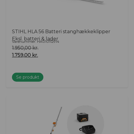
STIHL HLA 56 Batteri stanghækkeklipper
Eksl. batteri & lader
Varenummer: HA010112914
1.950,00
kr.
1.759,00
kr.
Se produkt