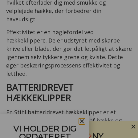
hvilket efterlader dig med smukke og
velplejede hække, der forbedrer din
haveudsigt.
Effektivitet er en nøglefordel ved
hækkeklippere. De er udstyret med skarpe
knive eller blade, der gør det letpåligt at skære
igennem selv tykkere grene og kviste. Dette
øger beskæringsprocessens effektivitet og
letthed.
BATTERIDREVET
HÆKKEKLIPPER
En Stihl batteridrevet hækkeklipper er et
praktisk redskab til beskæring af hække og
VI HOLDER DIG
buske uden at skulle bekymre sig om
NY
OPDATERET
ledninger eller benzin. Disse hækkeklippere er