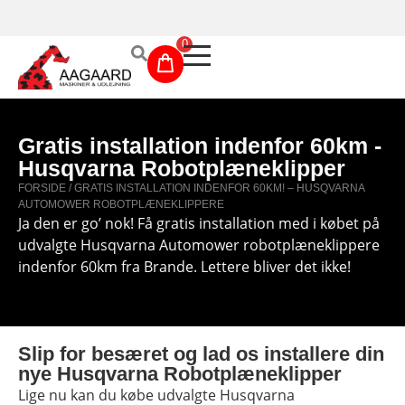
Prismatch!
0
Maskinudlejning
Gratis installation indenfor 60km -
Husqvarna Robotplæneklipper
Have- og parkmaskiner
FORSIDE
/ GRATIS INSTALLATION INDENFOR 60KM! – HUSQVARNA
AUTOMOWER ROBOTPLÆNEKLIPPERE
Sikkerhed og tilbehør
Ja den er go’ nok! Få gratis installation med i købet på
udvalgte Husqvarna Automower robotplæneklippere
Depotrum
indenfor 60km fra Brande. Lettere bliver det ikke!
Mærker
Værksted
Slip for besæret og lad os installere din
nye Husqvarna Robotplæneklipper
Outlet
Lige nu kan du købe udvalgte Husqvarna