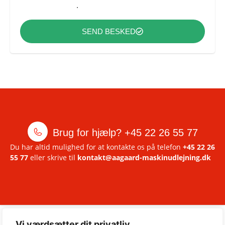
Persondatapolitik
.
SEND BESKED
Brug for hjælp?
+45 22 26 55 77
Du har altid mulighed for at kontakte os på telefon
+45 22 26
55 77
eller skrive til
kontakt@aagaard-maskinudlejning.dk
Vi værdsætter dit privatliv