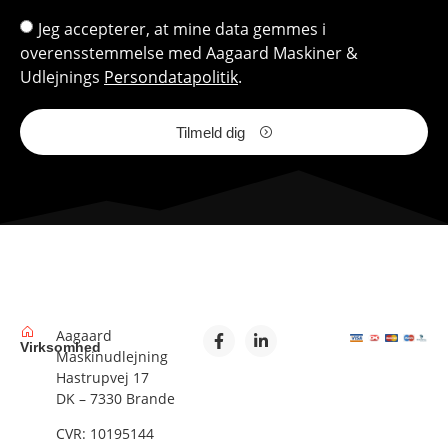
Jeg accepterer, at mine data gemmes i
overensstemmelse med Aagaard Maskiner &
Udlejnings
Persondatapolitik
.
Tilmeld dig
Aagaard
Virksomhed
Maskinudlejning
Hastrupvej 17
DK – 7330 Brande
CVR: 10195144