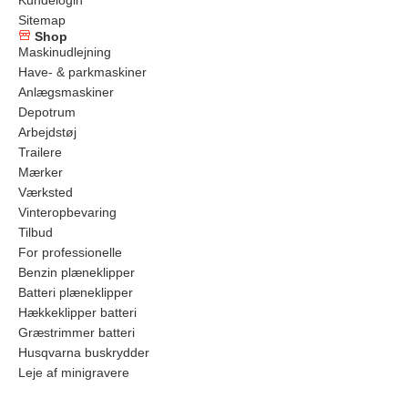
Sitemap
Shop
Maskinudlejning
Have- & parkmaskiner
Anlægsmaskiner
Depotrum
Arbejdstøj
Trailere
Mærker
Værksted
Vinteropbevaring
Tilbud
For professionelle
Benzin plæneklipper
Batteri plæneklipper
Hækkeklipper batteri
Græstrimmer batteri
Husqvarna buskrydder
Leje af minigravere