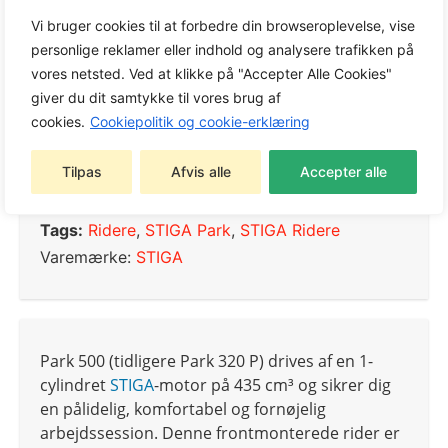
Vi bruger cookies til at forbedre din browseroplevelse, vise
201 × 91,5 × 99 cm
personlige reklamer eller indhold og analysere trafikken på
vores netsted. Ved at klikke på "Accepter Alle Cookies"
giver du dit samtykke til vores brug af
cookies.
Cookiepolitik og cookie-erklæring
Varenummer:
2F6120545/ST2
Tilpas
Afvis alle
Accepter alle
Kategorier:
Ridere
,
STIGA Park
,
STIGA Ridere
Tags:
Ridere
,
STIGA Park
,
STIGA Ridere
Varemærke:
STIGA
Park 500 (tidligere Park 320 P) drives af en 1-
cylindret
STIGA
-motor på 435 cm³ og sikrer dig
en pålidelig, komfortabel og fornøjelig
arbejdssession. Denne frontmonterede rider er