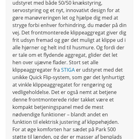
udstyret med både 50/50 knækstyring,
servostyring og et nyt, innovativt design for at
gøre manøvreringen let og hjælpe dig med at
stryge forbi enhver forhindring, du møder på din
vej. Det frontmonterede klippeaggregat giver dig
frit udsyn fremad og gør det muligt at klippe ud i
alle hjørner og helt ind til husmure. Og fordi der
er tale om et flydende aggregat, glider det let
hen over ujævne flader. Stort set alle
klippeaggregater fra
STIGA
er udstyret med det
unikke Quick Flip-system, som gør det lynhurtigt
at vinkle klippeaggregatet for rengøring og
vedligeholdelse. Det er også nemt at betjene
denne frontmonterede rider takket være et
kompakt betjeningspanel med de mest
nødvendige funktioner – blandt andet en
funktion til elektrisk justering af klippehøjden.
For at øge komforten har sædet på Park 500
støtte til lænden, og der er masser af benplads