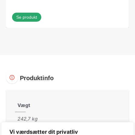
Se produkt
Produktinfo
Vægt
242,7 kg
Størrelse
Vi værdsætter dit privatliv