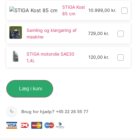
STIGA Kost
10.999,00
kr.
85 cm
Samling og klargøring af
729,00
kr.
maskine
STIGA motorolie SAE30
120,00
kr.
1,4L
Læg i kurv
Brug for hjælp?
+45 22 26 55 77