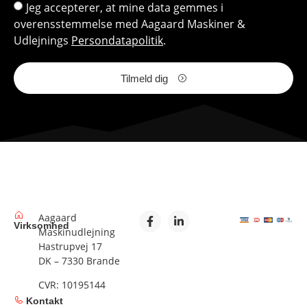
Jeg accepterer, at mine data gemmes i
overensstemmelse med Aagaard Maskiner &
Udlejnings
Persondatapolitik
.
Tilmeld dig
Aagaard
Virksomhed
Maskinudlejning
Hastrupvej 17
DK – 7330 Brande
CVR: 10195144
Kontakt