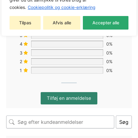
cookies.
Cookiepolitik og cookie-erklæring
Baseret på 0 anmeldelser
Tilpas
Afvis alle
Accepter alle
5
0%
4
0%
3
0%
2
0%
1
0%
Tilføj en anmeldelse
Søg