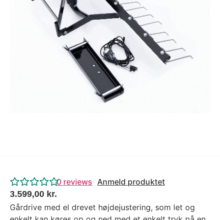
Tips og tricks
4.4 Google Reviews
4.7 Trustpilot
0
reviews
Anmeld produktet
3.599,00
kr.
Gårdrive med el drevet højdejustering, som let og
enkelt kan køres op og ned med et enkelt tryk på en