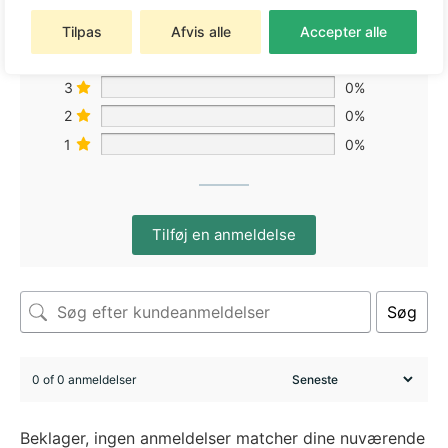
5
0%
Tilpas
Afvis alle
Accepter alle
4
0%
3
0%
2
0%
1
0%
Tilføj en anmeldelse
Søg
0 of 0 anmeldelser
Beklager, ingen anmeldelser matcher dine nuværende