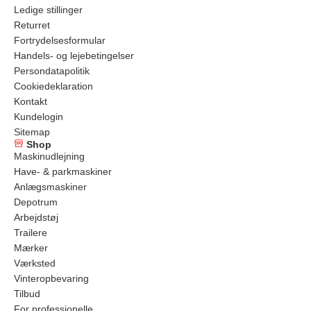
Ledige stillinger
Returret
Fortrydelsesformular
Handels- og lejebetingelser
Persondatapolitik
Cookiedeklaration
Kontakt
Kundelogin
Sitemap
Shop
Maskinudlejning
Have- & parkmaskiner
Anlægsmaskiner
Depotrum
Arbejdstøj
Trailere
Mærker
Værksted
Vinteropbevaring
Tilbud
For professionelle