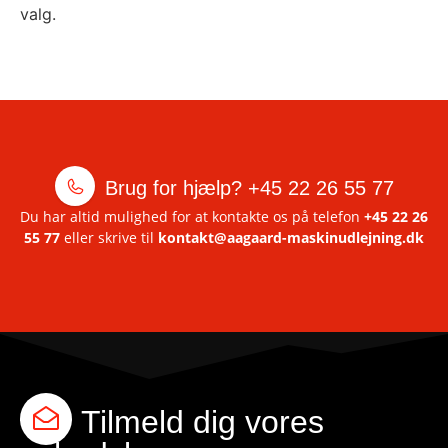
valg.
Brug for hjælp?
+45 22 26 55 77
Du har altid mulighed for at kontakte os på telefon
+45 22 26
55 77
eller skrive til
kontakt@aagaard-maskinudlejning.dk
Tilmeld dig vores