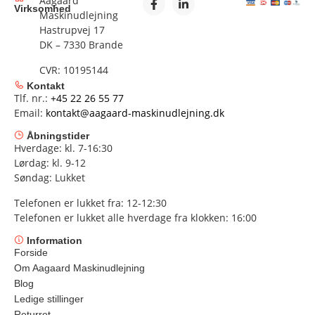
Aagaard
Virksomhed
Maskinudlejning
Hastrupvej 17
DK – 7330 Brande
CVR: 10195144
Kontakt
Tlf. nr.:
+45 22 26 55 77
Email:
kontakt@aagaard-maskinudlejning.dk
Åbningstider
Hverdage: kl. 7-16:30
Lørdag: kl. 9-12
Søndag: Lukket
Telefonen er lukket fra: 12-12:30
Telefonen er lukket alle hverdage fra klokken: 16:00
Information
Forside
Om Aagaard Maskinudlejning
Blog
Ledige stillinger
Returret