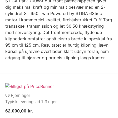
STIGA Park 700WX out-front plæneklipperen giver
dig maksimal kraft og minimalt besvær med en 2-
cylindret ST 650 Twin Powered by STIGA 635cc
motor i kommerciel kvalitet, firehjulstrukket Tuff Torq
transaksel transmission og let 50:50 knækstyring
med servostyring. Det frontmonterede, flydende
klippedæk omfatter også ekstra brede klippeskjul fra
95 cm til 125 cm. Resultatet er hurtig klipning, jævn
kørsel på ujævne overflader, klart udsyn foran, nem
adgang til hjørner og præcis klipning langs kanter.
Fjernlager
Typisk leveringstid 1-3 uger
62.000,00
kr.