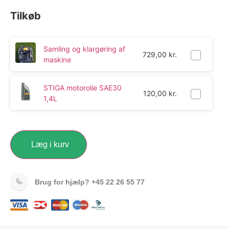
Tilkøb
Samling og klargøring af
729,00
kr.
maskine
STIGA motorolie SAE30
120,00
kr.
1,4L
Læg i kurv
Brug for hjælp?
+45 22 26 55 77