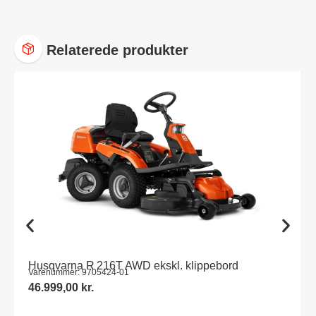
Relaterede produkter
Husqvarna R 216T AWD ekskl. klippebord
Varenummer: 9705424-01
46.999,00
kr.