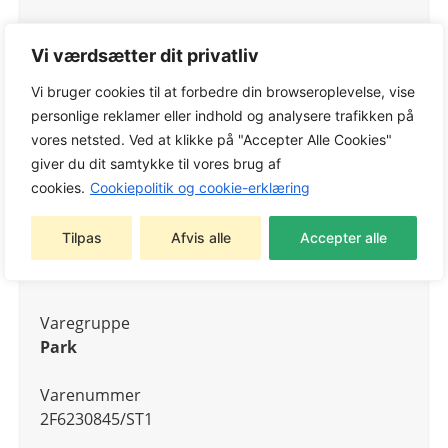
Vi værdsætter dit privatliv
Varenummer:
2F6230845/ST1
Vi bruger cookies til at forbedre din browseroplevelse, vise
Kategorier:
Ridere
,
STIGA Ridere
personlige reklamer eller indhold og analysere trafikken på
vores netsted. Ved at klikke på "Accepter Alle Cookies"
Tags:
Ridere
,
STIGA Ridere
giver du dit samtykke til vores brug af
Varemærke:
STIGA
cookies.
Cookiepolitik og cookie-erklæring
Tilpas
Afvis alle
Accepter alle
Generel information
Varegruppe
Park
Varenummer
2F6230845/ST1