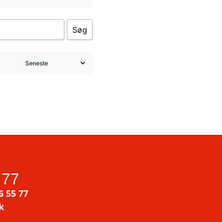
Søg
 77
6 55 77
k