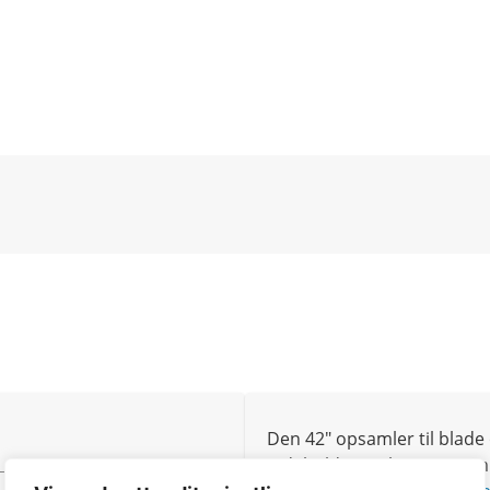
Den 42″ opsamler til blad
indeholde 623 liter. Opsa