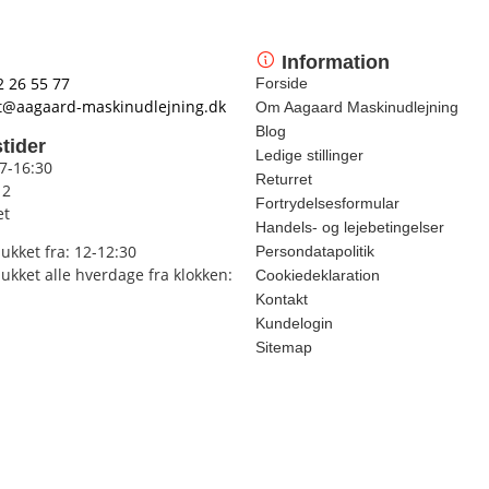
Information
2 26 55 77
Forside
t@aagaard-maskinudlejning.dk
Om Aagaard Maskinudlejning
Blog
tider
Ledige stillinger
 7-16:30
Returret
12
Fortrydelsesformular
et
Handels- og lejebetingelser
lukket fra: 12-12:30
Persondatapolitik
lukket alle hverdage fra klokken:
Cookiedeklaration
Kontakt
Kundelogin
Sitemap