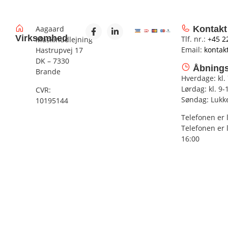
Aagaard
Kontakt
Virksomhed
Tlf. nr.:
+45 2
Maskinudlejning
Email:
kontak
Hastrupvej 17
DK – 7330
Åbnings
Brande
Hverdage: kl.
Lørdag: kl. 9-
CVR:
Søndag: Lukk
10195144
Telefonen er 
Telefonen er 
16:00