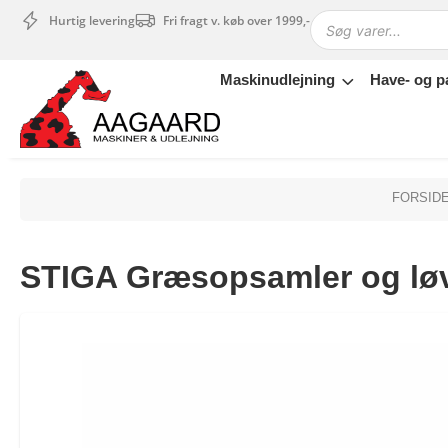
Hurtig levering
Fri fragt v. køb over 1999,-
Maskinudlejning
Have- og p
Maskinudlejning
Have- og parkmaskiner
Sikkerhed og tilbehør
Depotrum
FORSID
Mærker
Værksted
STIGA Græsopsamler og løv
Outlet
Tips og tricks
4.4 Google Reviews
4.7 Trustpilot