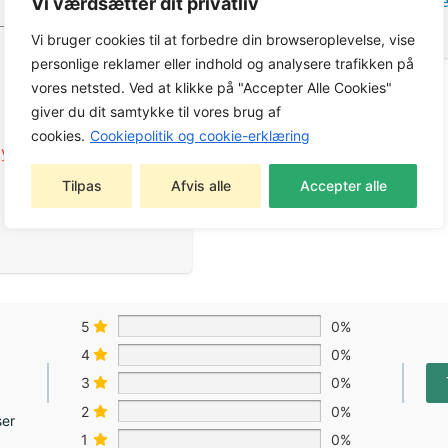
til alle frontmonterede
rid
Vi værdsætter dit privatliv
Vi bruger cookies til at forbedre din browseroplevelse, vise
personlige reklamer eller indhold og analysere trafikken på
vores netsted. Ved at klikke på "Accepter Alle Cookies"
giver du dit samtykke til vores brug af
cookies.
Cookiepolitik og cookie-erklæring
yr
,
Bagmonteret
Tilpas
Afvis alle
Accepter alle
5
0%
4
0%
3
0%
2
0%
ser
1
0%