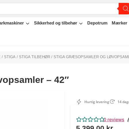
arkmaskiner
Sikkerhed og tilbehør
Depotrum
Mærker
E
/
STIGA
/
STIGA TILBEHØR
/ STIGA GRÆSOPSAMLER OG LØVOPSAMLE
opsamler – 42″
Hurtig levering
14 dage
0
reviews
5.399,00
kr.