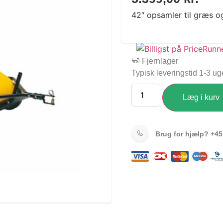
42″ opsamler til græs og
Fjernlager
Typisk leveringstid 1-3 ug
Læg i kurv
Brug for hjælp?
+45