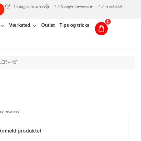
4.4 Google Reviews
4.7 Trustpilot
14 dages returret
0
Værksted
Outlet
Tips og tricks
R – 42″
s returret
Anmeld produktet