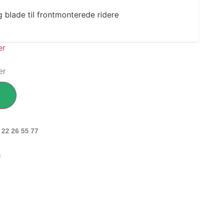
 blade til frontmonterede ridere
er
 22 26 55 77