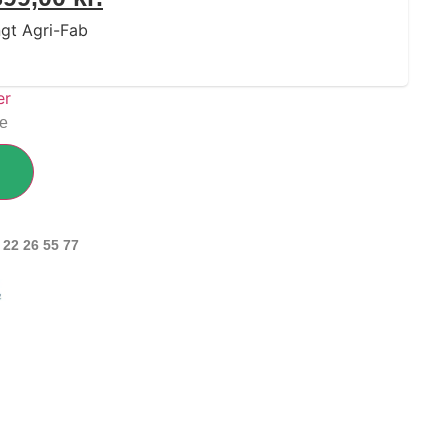
gt Agri-Fab
ge
 22 26 55 77