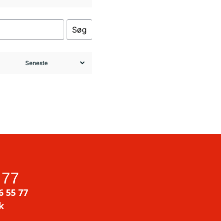
Søg
 77
6 55 77
k