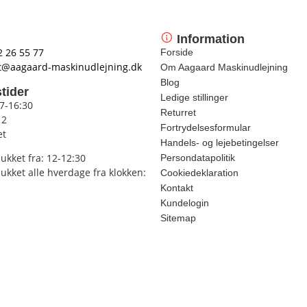
Information
2 26 55 77
Forside
t@aagaard-maskinudlejning.dk
Om Aagaard Maskinudlejning
Blog
tider
Ledige stillinger
 7-16:30
Returret
12
Fortrydelsesformular
et
Handels- og lejebetingelser
lukket fra: 12-12:30
Persondatapolitik
lukket alle hverdage fra klokken:
Cookiedeklaration
Kontakt
Kundelogin
Sitemap