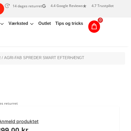
4.4 Google Reviews
4.7 Trustpilot
14 dages returret
0
Værksted
Outlet
Tips og tricks
R
/ AGRI-FAB SPREDER SMART EFTERHÆNGT
s returret
Anmeld produktet
899,00
kr.