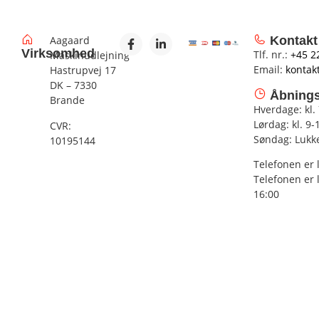
Aagaard
Kontakt
Virksomhed
Tlf. nr.:
+45 2
Maskinudlejning
Email:
kontak
Hastrupvej 17
DK – 7330
Åbnings
Brande
Hverdage: kl.
Lørdag: kl. 9-
CVR:
Søndag: Lukk
10195144
Telefonen er 
Telefonen er 
16:00