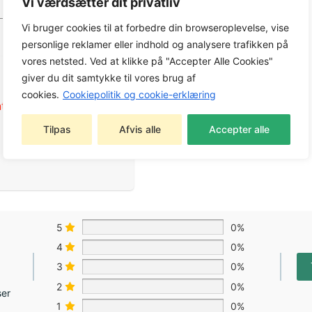
Vi værdsætter dit privatliv
Vi bruger cookies til at forbedre din browseroplevelse, vise
personlige reklamer eller indhold og analysere trafikken på
vores netsted. Ved at klikke på "Accepter Alle Cookies"
giver du dit samtykke til vores brug af
cookies.
Cookiepolitik og cookie-erklæring
eret udstyr
,
Tilpas
Afvis alle
Accepter alle
5
0%
4
0%
3
0%
2
0%
ser
1
0%