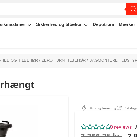
arkmaskiner
Sikkerhed og tilbehør
Depotrum
Mærker
RHED OG TILBEHØR
/
ZERO-TURN TILBEHØR
/
BAGMONTERET UDSTY
erhængt
Hurtig levering
14 dage
0
reviews
3.366,25
kr.
2.