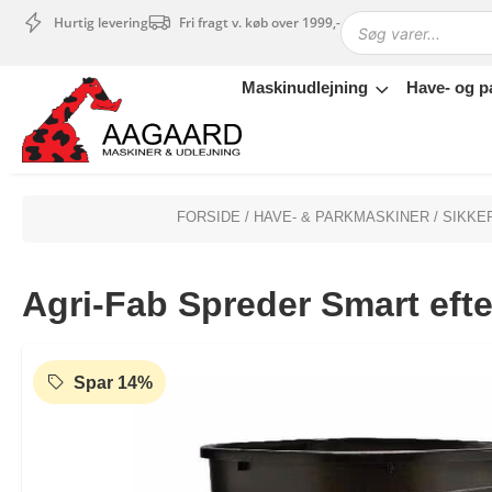
Hurtig levering
Fri fragt v. køb over 1999,-
Maskinudlejning
Have- og p
Maskinudlejning
Have- og parkmaskiner
Sikkerhed og tilbehør
Depotrum
FORSIDE
/
HAVE- & PARKMASKINER
/
SIKKE
Mærker
Værksted
Agri-Fab Spreder Smart eft
Outlet
Tips og tricks
4.4 Google Reviews
4.7 Trustpilot
Spar 14%