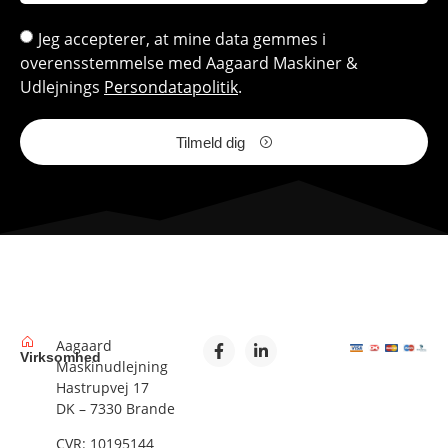
Jeg accepterer, at mine data gemmes i
overensstemmelse med Aagaard Maskiner &
Udlejnings
Persondatapolitik
.
Tilmeld dig
Aagaard
Virksomhed
Maskinudlejning
Hastrupvej 17
DK – 7330 Brande
CVR: 10195144