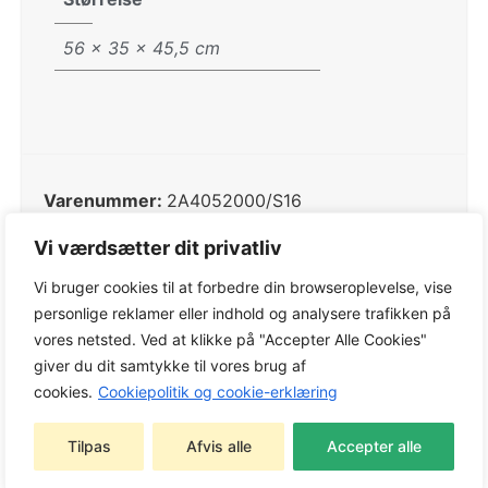
56 × 35 × 45,5 cm
Varenummer:
2A4052000/S16
Kategorier:
Bagmonteret udstyr
,
Bagmonteret
Vi værdsætter dit privatliv
udstyr
,
Bagmonteret udstyr
,
STIGA Tilbehør
Vi bruger cookies til at forbedre din browseroplevelse, vise
Tags:
Bagmonteret udstyr
,
STIGA Tilbehør
personlige reklamer eller indhold og analysere trafikken på
Varemærke:
STIGA
vores netsted. Ved at klikke på "Accepter Alle Cookies"
giver du dit samtykke til vores brug af
cookies.
Cookiepolitik og cookie-erklæring
Bagageboks med kroge, der er nemme at åbne,
Tilpas
Afvis alle
Accepter alle
så du altid har tingene ved hånden. Denne
bagageboks er stærk og modstandsdygtig