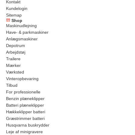
Kontakt
Kundelogin
Sitemap
Shop
Maskinudlejning
Have- & parkmaskiner
Anlægsmaskiner
Depotrum
Arbejdstøj
Trailere
Mærker
Værksted
Vinteropbevaring
Tilbud
For professionelle
Benzin plæneklipper
Batteri plæneklipper
Hækkeklipper batteri
Græstrimmer batteri
Husqvarna buskrydder
Leje af minigravere