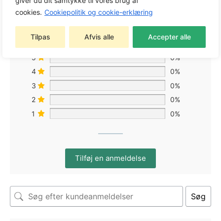
giver du dit samtykke til vores brug af
cookies.
Cookiepolitik og cookie-erklæring
Baseret på 0 anmeldelser
Tilpas
Afvis alle
Accepter alle
5
0%
4
0%
3
0%
2
0%
1
0%
Tilføj en anmeldelse
Søg