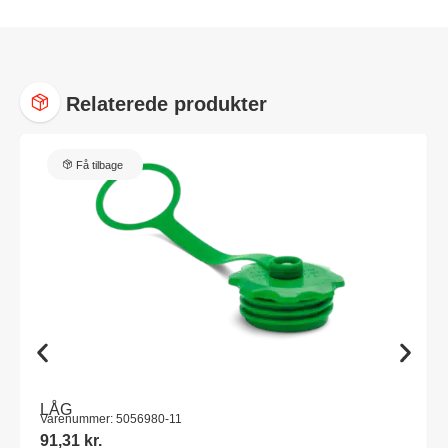
Relaterede produkter
Få tilbage
LÅG
Varenummer: 5056980-11
91,31
kr.