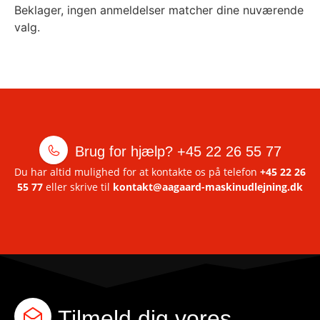
Beklager, ingen anmeldelser matcher dine nuværende
valg.
Brug for hjælp?
+45 22 26 55 77
Du har altid mulighed for at kontakte os på telefon
+45 22 26
55 77
eller skrive til
kontakt@aagaard-maskinudlejning.dk
Tilmeld dig vores