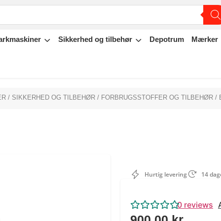
arkmaskiner
Sikkerhed og tilbehør
Depotrum
Mærker
ER
/
SIKKERHED OG TILBEHØR
/
FORBRUGSSTOFFER OG TILBEHØR
/
Hurtig levering
14 dage
0
reviews
900,00
kr.