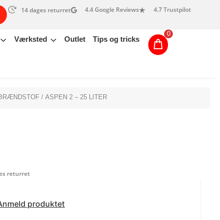
4.4 Google Reviews
4.7 Trustpilot
14 dages returret
0
Værksted
Outlet
Tips og tricks
BRÆNDSTOF
/ ASPEN 2 – 25 LITER
s returret
Anmeld produktet