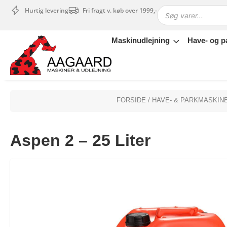
Hurtig levering
Fri fragt v. køb over 1999,-
Maskinudlejning
Have- og p
Maskinudlejning
Have- og parkmaskiner
Sikkerhed og tilbehør
Depotrum
FORSIDE
/
HAVE- & PARKMASKIN
Mærker
Værksted
Aspen 2 – 25 Liter
Outlet
Tips og tricks
4.4 Google Reviews
4.7 Trustpilot