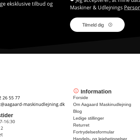
e eksklusive tilbud og
Maskiner & Udlejnings
Person
Tilmeld dig
Information
2 26 55 77
Forside
t@aagaard-maskinudlejning.dk
Om Aagaard Maskinudlejning
Blog
tider
Ledige stillinger
 7-16:30
Returret
12
Fortrydelsesformular
et
Handels- og lejebetingelser