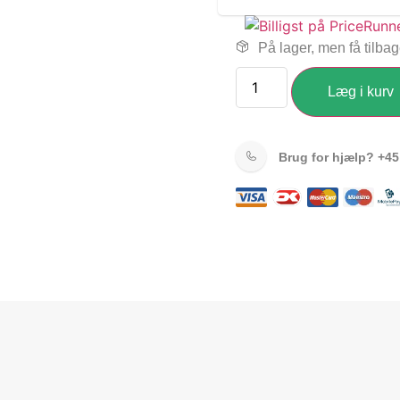
På lager, men få tilba
Læg i kurv
Brug for hjælp?
+45