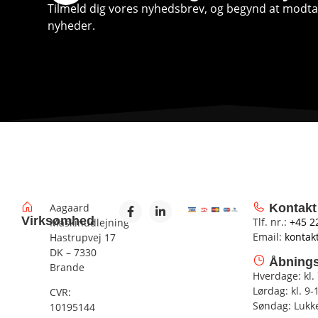
Tilmeld dig vores nyhedsbrev, og begynd at modtag
nyheder.
Aagaard
Kontakt
Virksomhed
Tlf. nr.:
+45 2
Maskinudlejning
Email:
kontak
Hastrupvej 17
DK – 7330
Åbnings
Brande
Hverdage: kl.
Lørdag: kl. 9-
CVR:
Søndag: Lukk
10195144