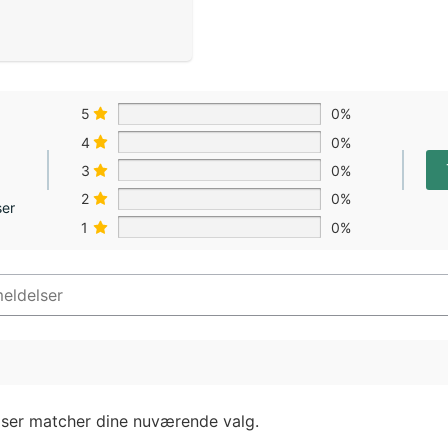
5
0%
4
0%
3
0%
2
0%
ser
1
0%
lser matcher dine nuværende valg.