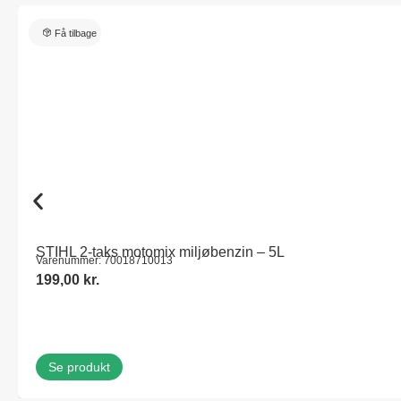
Få tilbage
STIHL 2-taks motomix miljøbenzin – 5L
Varenummer: 70018710013
199,00
kr.
Se produkt