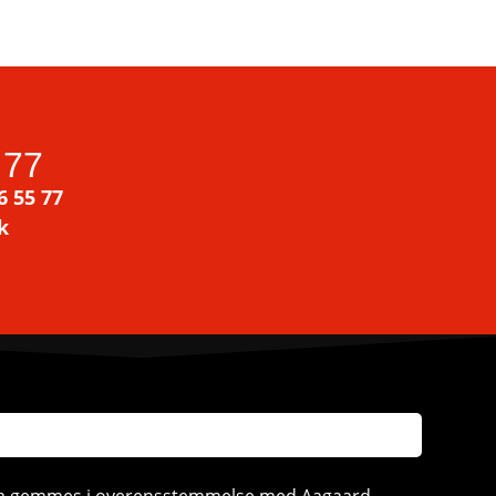
 77
6 55 77
k
ata gemmes i overensstemmelse med Aagaard