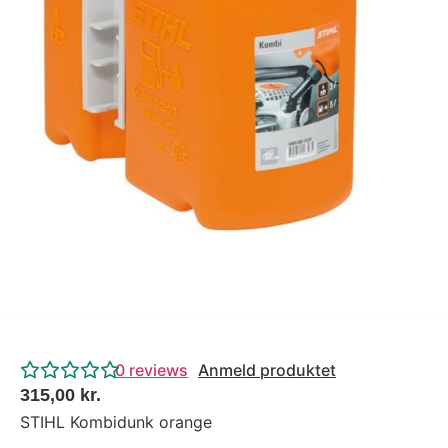
Tips og tricks
4.4 Google Reviews
4.7 Trustpilot
0
reviews
Anmeld produktet
315,00
kr.
STIHL Kombidunk orange