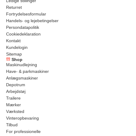
Ledige stillinger
Returret
Fortrydelsesformular
Handels- og lejebetingelser
Persondatapolitik
Cookiedeklaration
Kontakt
Kundelogin
Sitemap
Shop
Maskinudlejning
Have- & parkmaskiner
Anlægsmaskiner
Depotrum
Arbejdstøj
Trailere
Mærker
Værksted
Vinteropbevaring
Tilbud
For professionelle