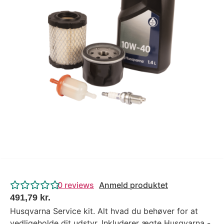
Tips og tricks
4.4 Google Reviews
4.7 Trustpilot
0
reviews
Anmeld produktet
491,79
kr.
Husqvarna Service kit. Alt hvad du behøver for at
vedligeholde dit udstyr. Inkluderer ægte Husqvarna -