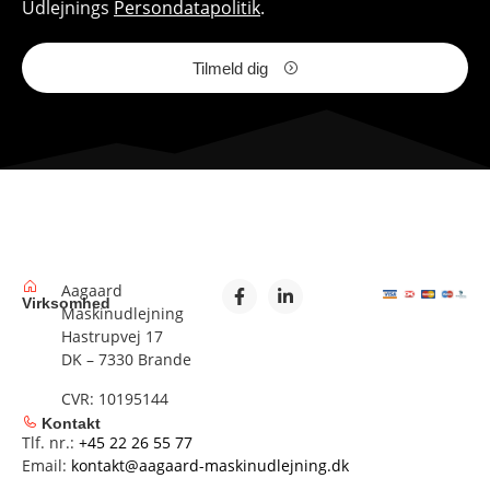
Udlejnings
Persondatapolitik
.
Tilmeld dig
Aagaard
Virksomhed
Maskinudlejning
Hastrupvej 17
DK – 7330 Brande
CVR: 10195144
Kontakt
Tlf. nr.:
+45 22 26 55 77
Email:
kontakt@aagaard-maskinudlejning.dk