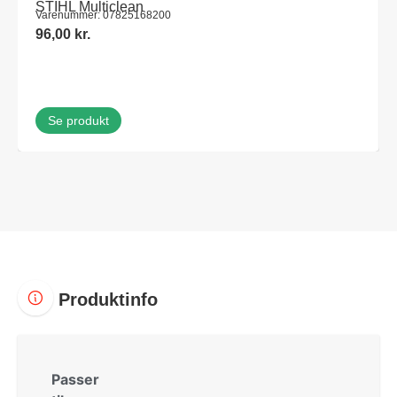
STIHL Multiclean
Varenummer: 07825168200
96,00
kr.
Se produkt
Produktinfo
Passer