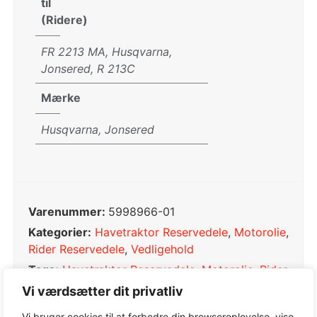
til
(Ridere)
FR 2213 MA, Husqvarna,
Jonsered, R 213C
Mærke
Husqvarna, Jonsered
Varenummer:
5998966-01
Kategorier:
Havetraktor Reservedele
,
Motorolie
,
Rider Reservedele
,
Vedligehold
Tags:
Havetraktor Reservedele
,
Motorolie
,
Rider
Reservedele
,
Vedligehold
Vi værdsætter dit privatliv
Varemærke:
Husqvarna
Vi bruger cookies til at forbedre din browseroplevelse, vise