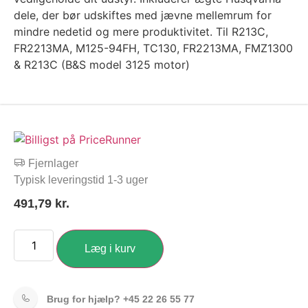
dele, der bør udskiftes med jævne mellemrum for
mindre nedetid og mere produktivitet. Til R213C,
FR2213MA, M125-94FH, TC130, FR2213MA, FMZ1300
& R213C (B&S model 3125 motor)
Fjernlager
Typisk leveringstid 1-3 uger
491,79
kr.
Læg i kurv
Brug for hjælp?
+45 22 26 55 77