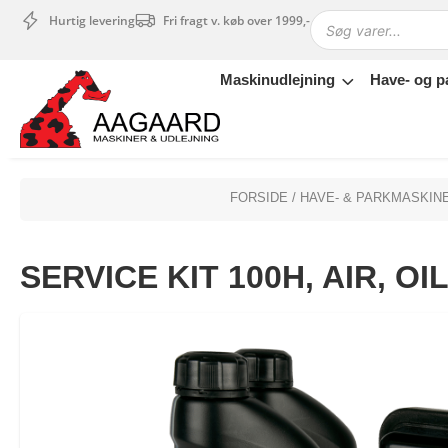
Hurtig levering
Fri fragt v. køb over 1999,-
Maskinudlejning
Have- og p
Maskinudlejning
Have- og parkmaskiner
Sikkerhed og tilbehør
Depotrum
FORSIDE
/
HAVE- & PARKMASKIN
Mærker
Værksted
SERVICE KIT 100H, AIR, OIL
Outlet
Tips og tricks
4.4 Google Reviews
4.7 Trustpilot