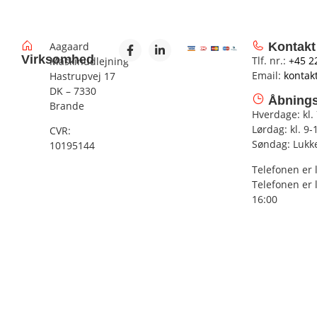
Aagaard
Kontakt
Virksomhed
Tlf. nr.:
+45 2
Maskinudlejning
Email:
kontak
Hastrupvej 17
DK – 7330
Åbnings
Brande
Hverdage: kl.
Lørdag: kl. 9-
CVR:
Søndag: Lukk
10195144
Telefonen er 
Telefonen er 
16:00