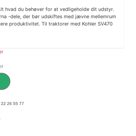
lt hvad du behøver for at vedligeholde dit udstyr.
rna -dele, der bør udskiftes med jævne mellemrum
ere produktivitet. Til traktorer med Kohler SV470
er
 22 26 55 77