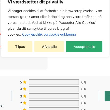
Vi værdsætter dit privatliv
Vi bruger cookies til at forbedre din browseroplevelse, vise
personlige reklamer eller indhold og analysere trafikken på
vores netsted. Ved at klikke på "Accepter Alle Cookies"
giver du dit samtykke til vores brug af
ider Reservedele
,
cookies.
Cookiepolitik og cookie-erklæring
eservedele
,
Tilpas
Afvis alle
Accepter alle
5
0%
4
0%
3
0%
2
0%
ser
1
0%