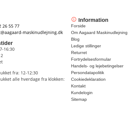
Information
2 26 55 77
Forside
t@aagaard-maskinudlejning.dk
Om Aagaard Maskinudlejning
Blog
tider
Ledige stillinger
 7-16:30
Returret
12
Fortrydelsesformular
et
Handels- og lejebetingelser
lukket fra: 12-12:30
Persondatapolitik
lukket alle hverdage fra klokken:
Cookiedeklaration
Kontakt
Kundelogin
Sitemap