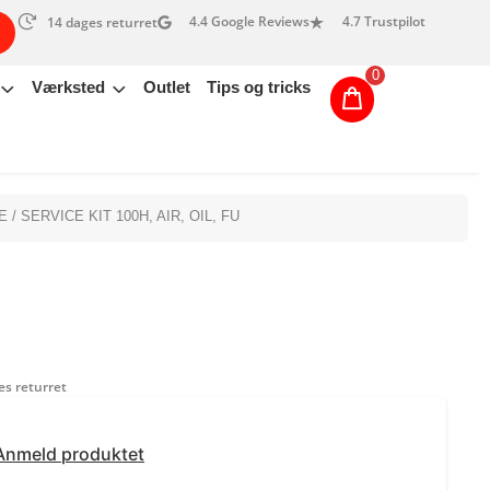
4.4 Google Reviews
4.7 Trustpilot
14 dages returret
0
Værksted
Outlet
Tips og tricks
E
/ SERVICE KIT 100H, AIR, OIL, FU
s returret
Anmeld produktet