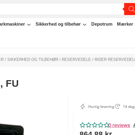
arkmaskiner
Sikkerhed og tilbehør
Depotrum
Mærker
ER
/
SIKKERHED OG TILBEHØR
/
RESERVEDELE
/
RIDER RESERVEDEL
, FU
Hurtig levering
14 dage
0
reviews
864,88
kr.