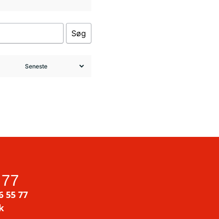
Søg
 77
6 55 77
k