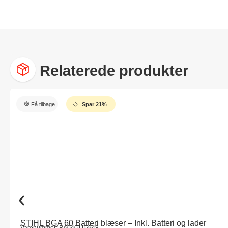
Relaterede produkter
Få tilbage
Spar 21%
STIHL BGA 60 Batteri blæser – Inkl. Batteri og lader
Varenummer: BA040115948