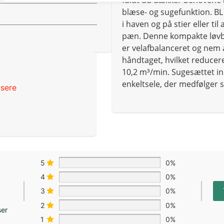
fuldt ud dækker behovene i
blæse- og sugefunktion. BL 
i haven og på stier eller ti
pæn. Denne kompakte løvbl
er velafbalanceret og nem 
håndtaget, hvilket reducer
10,2 m³/min. Sugesættet in
enkeltsele, der medfølger 
sere
5
0%
4
0%
3
0%
2
0%
ser
1
0%