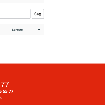
Søg
 77
6 55 77
k