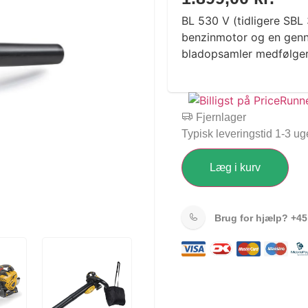
BL 530 V (tidligere SBL
benzinmotor og en genne
bladopsamler medfølger
Fjernlager
Typisk leveringstid 1-3 ug
Læg i kurv
Brug for hjælp?
+45