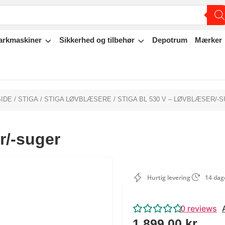
arkmaskiner
Sikkerhed og tilbehør
Depotrum
Mærker
IDE
/
STIGA
/
STIGA LØVBLÆSERE
/ STIGA BL 530 V – LØVBLÆSER/-
r/-suger
Hurtig levering
14 dage
0
reviews
1.899,00
kr.