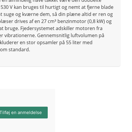
 en almindelig have takket være den dobbelte
530 V kan bruges til hurtigt og nemt at fjerne blade
l at suge og kværne dem, så din plæne altid er ren og
æser drives af en 27 cm³ benzinmotor (0,8 kW) og
at bruge. Fjedersystemet adskiller motoren fra
er vibrationerne. Gennemsnitlig luftvolumen på
kluderer en stor opsamler på 55 liter med
som standard.
Tilføj en anmeldelse