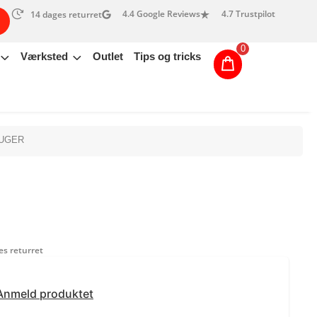
4.4 Google Reviews
4.7 Trustpilot
14 dages returret
0
Værksted
Outlet
Tips og tricks
SUGER
s returret
Anmeld produktet