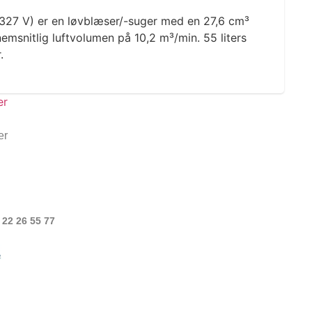
 327 V) er en løvblæser/-suger med en 27,6 cm³
msnitlig luftvolumen på 10,2 m³/min. 55 liters
.
er
 22 26 55 77