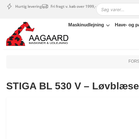
Hurtig levering
Fri fragt v. køb over 1999,-
Maskinudlejning
Have- og p
Maskinudlejning
Have- og parkmaskiner
Sikkerhed og tilbehør
Depotrum
FORS
Mærker
Værksted
STIGA BL 530 V – Løvblæse
Outlet
Tips og tricks
4.4 Google Reviews
4.7 Trustpilot