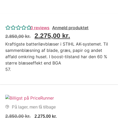
0
reviews
Anmeld produktet
2.275,00
kr.
2.850,00
kr.
Kraftigste batteriløvblæser i STIHL AK-systemet. Til
sammenblæsning af blade, græs, papir og andet
affald omkring huset. I boost-tilstand har den 60 %
større blæseeffekt end BGA
57.
På lager, men få tilbage
2.850,00
kr.
2.275,00
kr.