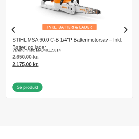
INKL. BATTERI & LADER
STIHL MSA 60.0 C-B 1/4″P Batterimotorsav – Inkl.
Batteri og lader
Varenummer: MA040115814
2.650,00
kr.
2.175,00
kr.
Se produkt