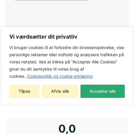
Varenummer:
BA040115948
Vi værdsætter dit privatliv
Kategorier:
Batterimaskiner
,
Inkl. Batteri og
Vi bruger cookies til at forbedre din browseroplevelse, vise
lader
,
Løvblæsere og -sugere
,
STIHL
personlige reklamer eller indhold og analysere trafikken på
Batterimaskiner
,
STIHL Løvblæsere og -sugere
vores netsted. Ved at klikke på "Accepter Alle Cookies"
Tags:
Batterimaskiner
,
Inkl. Batteri og lader
,
giver du dit samtykke til vores brug af
Løvblæsere og -sugere
,
STIHL Batterimaskiner
,
cookies.
Cookiepolitik og cookie-erklæring
STIHL Løvblæsere og -sugere
Varemærke:
STIHL
Tilpas
Afvis alle
Accepter alle
0,0