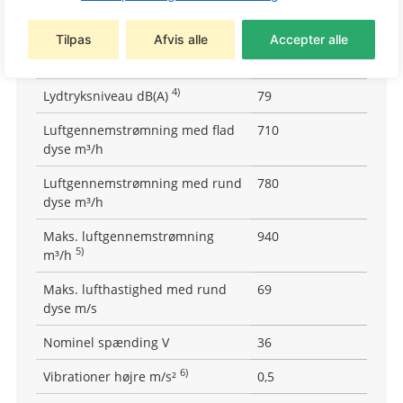
Batteriteknologi
Lithium-Ion AP-
System
Tilpas
Afvis alle
Accepter alle
4)
Lydeffektniveau dB(A)
90
4)
Lydtryksniveau dB(A)
79
Luftgennemstrømning med flad
710
dyse m³/h
Luftgennemstrømning med rund
780
dyse m³/h
Maks. luftgennemstrømning
940
5)
m³/h
Maks. lufthastighed med rund
69
dyse m/s
Nominel spænding V
36
6)
Vibrationer højre m/s²
0,5