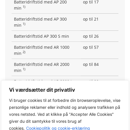
Batteridriftstid med AP 200
op til 17
1)
min
Batteridriftstid med AP 300
op til 21
1)
min
Batteridriftstid AP 300 S min
op til 26
Batteridriftstid med AR 1000
op til 57
2)
min
Batteridriftstid med AR 2000
op til 84
1)
min
Batteridriftstid med AR 2000 L
op til 90
3)
min
Vi værdsætter dit privatliv
Batteridriftstid med AR 3000
op til 105
Vi bruger cookies til at forbedre din browseroplevelse, vise
1)
min
personlige reklamer eller indhold og analysere trafikken på
vores netsted. Ved at klikke på "Accepter Alle Cookies"
Batteridriftstid med AR 3000 L
op til 140
3)
giver du dit samtykke til vores brug af
min
cookies.
Cookiepolitik og cookie-erklæring