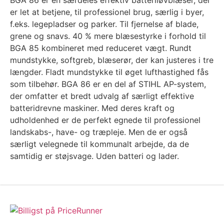
BGA 86 er en særdeles effektiv batteriløvblæser, der
er let at betjene, til professionel brug, særlig i byer,
f.eks. legepladser og parker. Til fjernelse af blade,
grene og snavs. 40 % mere blæsestyrke i forhold til
BGA 85 kombineret med reduceret vægt. Rundt
mundstykke, softgreb, blæserør, der kan justeres i tre
længder. Fladt mundstykke til øget lufthastighed fås
som tilbehør. BGA 86 er en del af STIHL AP-system,
der omfatter et bredt udvalg af særligt effektive
batteridrevne maskiner. Med deres kraft og
udholdenhed er de perfekt egnede til professionel
landskabs-, have- og træpleje. Men de er også
særligt velegnede til kommunalt arbejde, da de
samtidig er støjsvage. Uden batteri og lader.