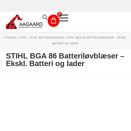
Prismatch!
0
FORSIDE
/
STIHL
/
STIHL BATTERIMASKINER
/ STIHL BGA 86 BATTERILØVBLÆSER – EKSKL.
Maskinudlejning
BATTERI OG LADER
Have- og parkmaskiner
STIHL BGA 86 Batteriløvblæser –
Ekskl. Batteri og lader
Sikkerhed og tilbehør
Depotrum
Mærker
Værksted
Outlet