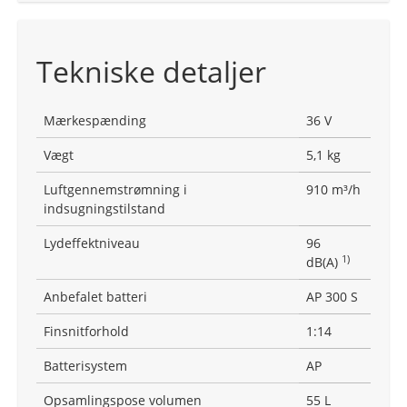
Tekniske detaljer
Mærkespænding
36 V
Vægt
5,1 kg
Luftgennemstrømning i
910 m³/h
indsugningstilstand
Lydeffektniveau
96
1)
dB(A)
Anbefalet batteri
AP 300 S
Finsnitforhold
1:14
Batterisystem
AP
Opsamlingspose volumen
55 L