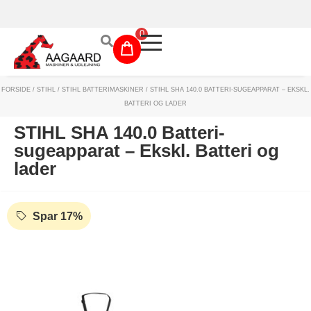
Prismatch!
0
FORSIDE
/
STIHL
/
STIHL BATTERIMASKINER
/ STIHL SHA 140.0 BATTERI-SUGEAPPARAT – EKSKL.
Maskinudlejning
BATTERI OG LADER
Have- og parkmaskiner
STIHL SHA 140.0 Batteri-
sugeapparat – Ekskl. Batteri og
Sikkerhed og tilbehør
lader
Depotrum
Spar 17%
Mærker
Værksted
Outlet