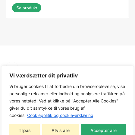
Se produkt
Produktinfo
Vi værdsætter dit privatliv
Vi bruger cookies til at forbedre din browseroplevelse, vise
personlige reklamer eller indhold og analysere trafikken på
Vægt
vores netsted. Ved at klikke på "Accepter Alle Cookies"
giver du dit samtykke til vores brug af
5,1 kg
cookies.
Cookiepolitik og cookie-erklæring
Drivmiddel
Tilpas
Afvis alle
Accepter alle