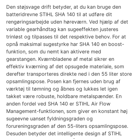
Den støjsvage drift betyder, at du kan bruge den
batteridrevne STIHL SHA 140 til at udføre dit
rengøringsarbejde uden høreværn. Ved hjælp af det
variable gearhåndtag kan sugeeffekten justeres
trinløst og tilpasses til det respektive behov. For at
opnå maksimal sugestyrke har SHA 140 en boost-
funktion, som du nemt kan aktivere med
gearstangen. Kværnbladene af metal sikrer en
effektiv kværning af det opsugede materiale, som
derefter transporteres direkte ned i den 55 liter store
opsamlingspose. Posen kan fjernes uden brug af
værktøj til tømning og åbnes og lukkes let igen
takket være robuste, holdbare metalspænder. En
anden fordel ved SHA 140 er STIHL Air Flow
Management-funktionen, som giver en konstant høj
sugeevne uanset fyldningsgraden og
forureningsgraden af den 55-liters opsamlingspose.
Desuden betyder det intelligente design af STIHL