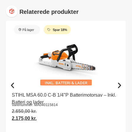
Relaterede produkter
På lager
Spar 18%
INKL. BATTERI & LADER
STIHL MSA 60.0 C-B 1/4″P Batterimotorsav – Inkl.
Batteri og lader
Varenummer: MA040115814
2.650,00
kr.
2.175,00
kr.