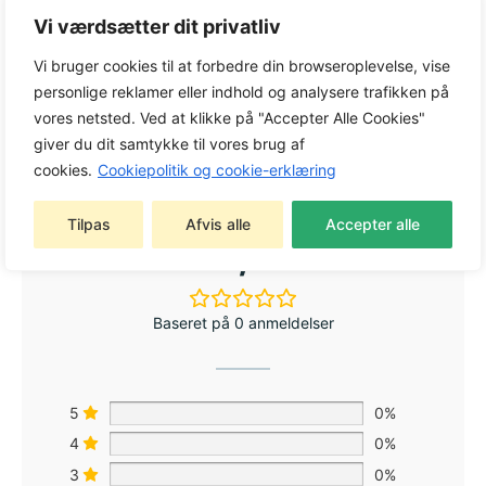
Varenummer:
5855491-60
Vi værdsætter dit privatliv
Kategori:
Kæder
Vi bruger cookies til at forbedre din browseroplevelse, vise
Tag:
Kæder
personlige reklamer eller indhold og analysere trafikken på
Varemærke:
Husqvarna
vores netsted. Ved at klikke på "Accepter Alle Cookies"
giver du dit samtykke til vores brug af
cookies.
Cookiepolitik og cookie-erklæring
Tilpas
Afvis alle
Accepter alle
0,0
Baseret på 0 anmeldelser
5
0%
4
0%
3
0%