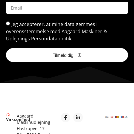
Jeg accepterer, at mine data gemmes i
overensstemmelse med Aagaard Maskiner &
Udlejnings
Persondatapolitik
.
Tilmeld dig
Aagaard
Virksomhed
Maskinudlejning
Hastrupvej 17