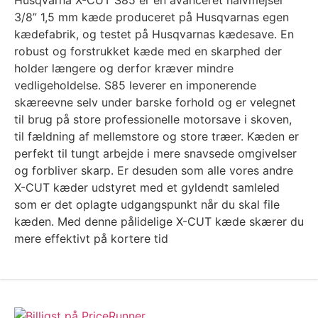
Husqvarna X-CUT S85 er en avanceret halvmejsel
3/8” 1,5 mm kæde produceret på Husqvarnas egen
kædefabrik, og testet på Husqvarnas kædesave. En
robust og forstrukket kæde med en skarphed der
holder længere og derfor kræver mindre
vedligeholdelse. S85 leverer en imponerende
skæreevne selv under barske forhold og er velegnet
til brug på store professionelle motorsave i skoven,
til fældning af mellemstore og store træer. Kæden er
perfekt til tungt arbejde i mere snavsede omgivelser
og forbliver skarp. Er desuden som alle vores andre
X-CUT kæder udstyret med et gyldendt samleled
som er det oplagte udgangspunkt når du skal file
kæden. Med denne pålidelige X-CUT kæde skærer du
mere effektivt på kortere tid