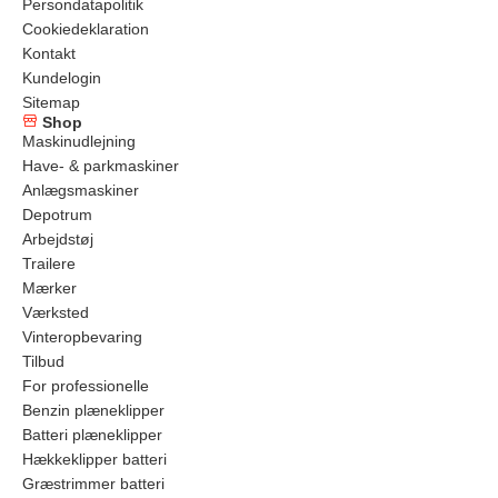
Persondatapolitik
Cookiedeklaration
Kontakt
Kundelogin
Sitemap
Shop
Maskinudlejning
Have- & parkmaskiner
Anlægsmaskiner
Depotrum
Arbejdstøj
Trailere
Mærker
Værksted
Vinteropbevaring
Tilbud
For professionelle
Benzin plæneklipper
Batteri plæneklipper
Hækkeklipper batteri
Græstrimmer batteri