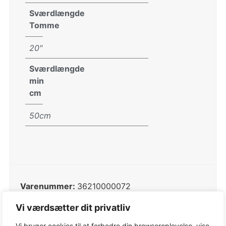
Sværdlængde
Tomme
20"
Sværdlængde
min
cm
50cm
Varenummer:
36210000072
Kategori:
Kæder
Vi værdsætter dit privatliv
Tag:
Kæder
Vi bruger cookies til at forbedre din browseroplevelse, vise