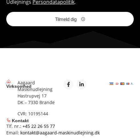
Udlejnings
Persondatapolitik
.
Tilmeld dig
Aagaard
Virksomhed
Maskinudlejning
Hastrupvej 17
DK – 7330 Brande
CVR: 10195144
Kontakt
Tlf. nr.:
+45 22 26 55 77
Email:
kontakt@aagaard-maskinudlejning.dk