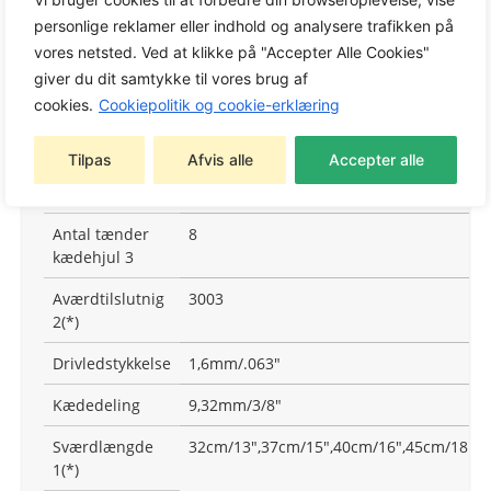
Varemærke:
STIHL
personlige reklamer eller indhold og analysere trafikken på
vores netsted. Ved at klikke på "Accepter Alle Cookies"
giver du dit samtykke til vores brug af
cookies.
Cookiepolitik og cookie-erklæring
Antal drivled
105 Tg,114 Tg,50 Tg,56 Tg,60 Tg,66 Tg,72 
Tilpas
Afvis alle
Accepter alle
Antal tænder
7
kædehjul 1
Antal tænder
8
kædehjul 3
Aværdtilslutnig
3003
2(*)
Drivledstykkelse
1,6mm/.063″
Kædedeling
9,32mm/3/8″
Sværdlængde
32cm/13″,37cm/15″,40cm/16″,45cm/18″,5
1(*)