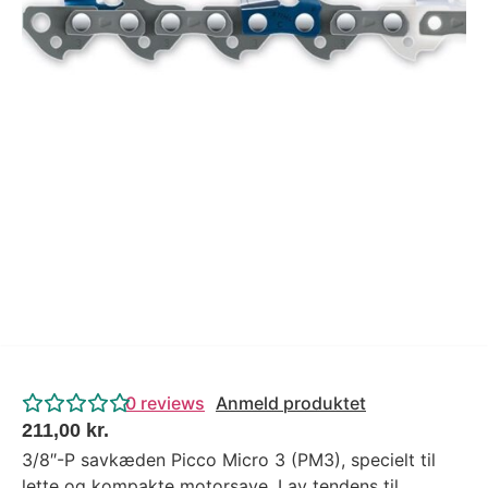
Tips og tricks
4.4 Google Reviews
4.7 Trustpilot
0
reviews
Anmeld produktet
211,00
kr.
3/8″-P savkæden Picco Micro 3 (PM3), specielt til
lette og kompakte motorsave. Lav tendens til