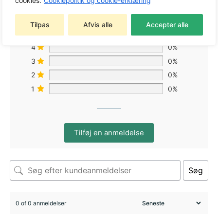
cookies.
Cookiepolitik og cookie-erklæring
Tilpas
Afvis alle
Accepter alle
5
0%
4
0%
3
0%
2
0%
1
0%
Tilføj en anmeldelse
Søg
0 of 0 anmeldelser