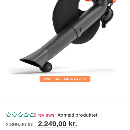
Tips og tricks
4.4 Google Reviews
4.7 Trustpilot
INKL. BATTERI & LADER
0
reviews
Anmeld produktet
2.249,00
kr.
2.899,00
kr.