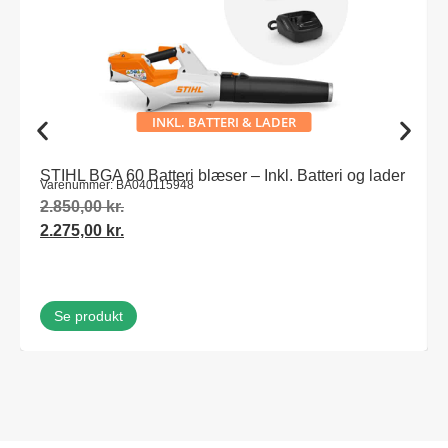
INKL. BATTERI & LADER
STIHL BGA 60 Batteri blæser – Inkl. Batteri og lader
Varenummer: BA040115948
2.850,00
kr.
2.275,00
kr.
Se produkt