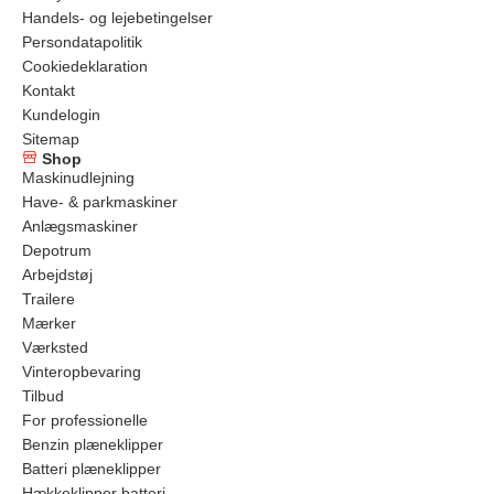
Handels- og lejebetingelser
Persondatapolitik
Cookiedeklaration
Kontakt
Kundelogin
Sitemap
Shop
Maskinudlejning
Have- & parkmaskiner
Anlægsmaskiner
Depotrum
Arbejdstøj
Trailere
Mærker
Værksted
Vinteropbevaring
Tilbud
For professionelle
Benzin plæneklipper
Batteri plæneklipper
Hækkeklipper batteri