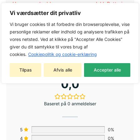
Husqvarna løvblæsere og -sugere
,
Inkl. Batteri
og lader
,
Løvblæsere og -sugere
Vi værdsætter dit privatliv
Tags:
Husqvarna Batterimaskiner
,
Husqvarna
Vi bruger cookies til at forbedre din browseroplevelse, vise
løvblæsere og -sugere
,
Inkl. Batteri og lader
,
personlige reklamer eller indhold og analysere trafikken på
Løvblæsere og -sugere
vores netsted. Ved at klikke på "Accepter Alle Cookies"
Varemærke:
Husqvarna
giver du dit samtykke til vores brug af
cookies.
Cookiepolitik og cookie-erklæring
Tilpas
Afvis alle
Accepter alle
0,0
Baseret på 0 anmeldelser
5
0%
4
0%