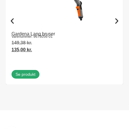
Gardena Lang bruser
Varenummer: 9673056-01
149,38
kr.
135,00
kr.
Se produkt