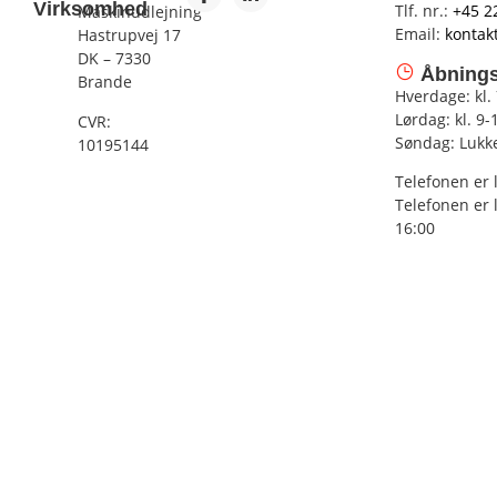
Virksomhed
Tlf. nr.:
+45 2
Maskinudlejning
Email:
kontak
Hastrupvej 17
DK – 7330
Åbnings
Brande
Hverdage: kl.
Lørdag: kl. 9-
CVR:
Søndag: Lukk
10195144
Telefonen er 
Telefonen er 
16:00