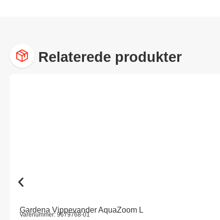
Relaterede produkter
Gardena Vippevander AquaZoom L
Varenummer: 9679768-01