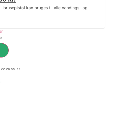
rusepistol kan bruges til alle vandings- og
ge
 22 26 55 77