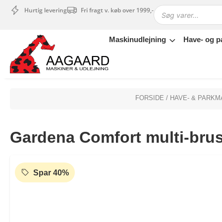
Hurtig levering
Fri fragt v. køb over 1999,-
Maskinudlejning
Have- og p
Maskinudlejning
Have- og parkmaskiner
Sikkerhed og tilbehør
Depotrum
FORSIDE
/
HAVE- & PARKM
Mærker
Værksted
Gardena Comfort multi-brus
Outlet
Tips og tricks
4.4 Google Reviews
4.7 Trustpilot
Spar 40%