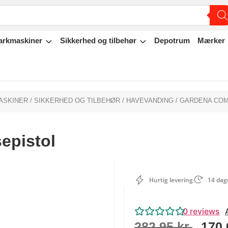
arkmaskiner
Sikkerhed og tilbehør
Depotrum
Mærker
ASKINER
/
SIKKERHED OG TILBEHØR
/
HAVEVANDING
/ GARDENA COM
epistol
Hurtig levering
14 dage
0
reviews
282,95
kr.
170