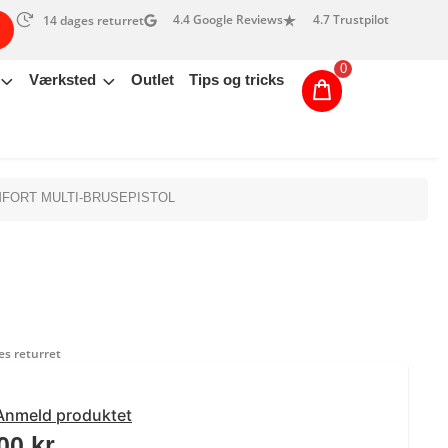
4.4 Google Reviews
4.7 Trustpilot
14 dages returret
0
Værksted
Outlet
Tips og tricks
FORT MULTI-BRUSEPISTOL
s returret
Anmeld produktet
,00
kr.