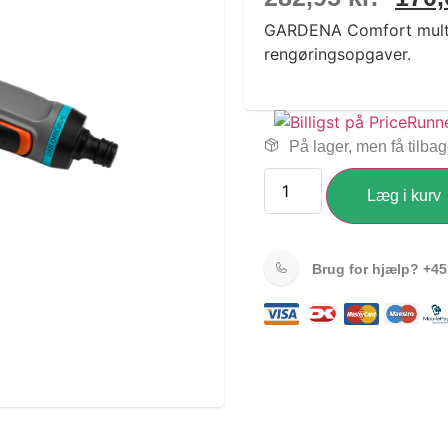
GARDENA Comfort multi-b
rengøringsopgaver.
På lager, men få tilba
Læg i kurv
Brug for hjælp?
+45