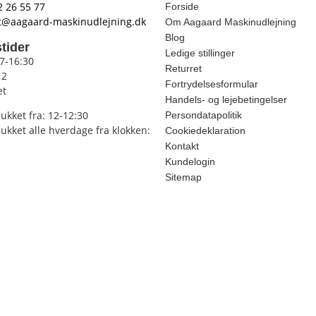
2 26 55 77
Forside
t@aagaard-maskinudlejning.dk
Om Aagaard Maskinudlejning
Blog
tider
Ledige stillinger
 7-16:30
Returret
12
Fortrydelsesformular
et
Handels- og lejebetingelser
lukket fra: 12-12:30
Persondatapolitik
lukket alle hverdage fra klokken:
Cookiedeklaration
Kontakt
Kundelogin
Sitemap