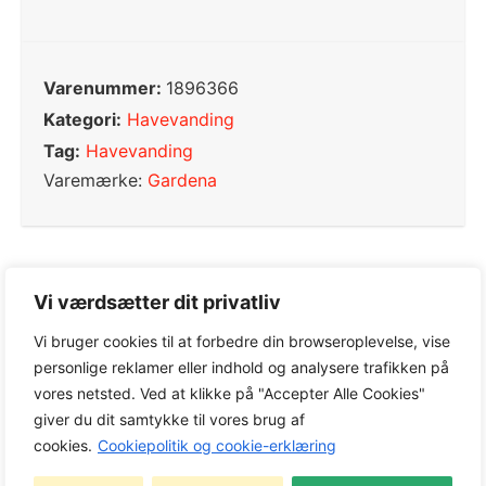
Varenummer:
1896366
Kategori:
Havevanding
Tag:
Havevanding
Varemærke:
Gardena
Vi værdsætter dit privatliv
0,0
Vi bruger cookies til at forbedre din browseroplevelse, vise
personlige reklamer eller indhold og analysere trafikken på
Baseret på 0 anmeldelser
vores netsted. Ved at klikke på "Accepter Alle Cookies"
giver du dit samtykke til vores brug af
cookies.
Cookiepolitik og cookie-erklæring
5
0%