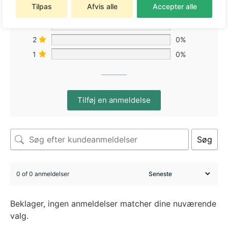
Tilpas
Afvis alle
Accepter alle
4
0%
3
0%
2
0%
1
0%
Tilføj en anmeldelse
Søg
0 of 0 anmeldelser
Beklager, ingen anmeldelser matcher dine nuværende
valg.