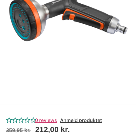
Tips og tricks
4.4 Google Reviews
4.7 Trustpilot
0
reviews
Anmeld produktet
212,00
kr.
359,95
kr.