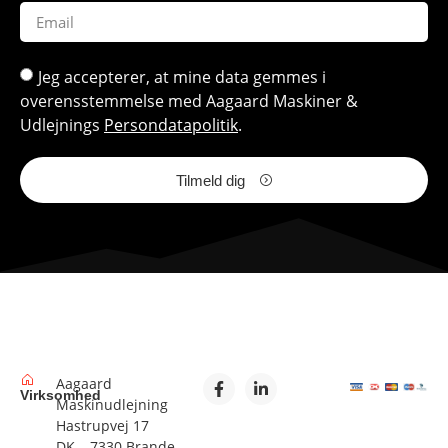
Jeg accepterer, at mine data gemmes i
overensstemmelse med Aagaard Maskiner &
Udlejnings
Persondatapolitik
.
Tilmeld dig
Aagaard
Virksomhed
Maskinudlejning
Hastrupvej 17
DK – 7330 Brande