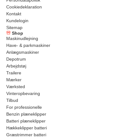
Persondatapolitik
Cookiedeklaration
Kontakt
Kundelogin
Sitemap
Shop
Maskinudlejning
Have- & parkmaskiner
Anlægsmaskiner
Depotrum
Arbejdstøj
Trailere
Mærker
Værksted
Vinteropbevaring
Tilbud
For professionelle
Benzin plæneklipper
Batteri plæneklipper
Hækkeklipper batteri
Græstrimmer batteri