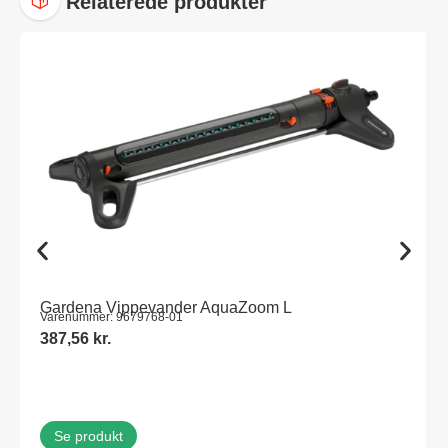
Relaterede produkter
Gardena Vippevander AquaZoom L
Varenummer: 9679768-01
387,56
kr.
Se produkt