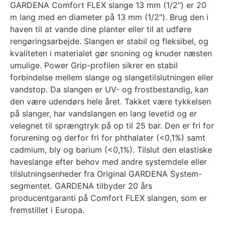
GARDENA Comfort FLEX slange 13 mm (1/2″) er 20
m lang med en diameter på 13 mm (1/2″). Brug den i
haven til at vande dine planter eller til at udføre
rengøringsarbejde. Slangen er stabil og fleksibel, og
kvaliteten i materialet gør snoning og knuder næsten
umulige. Power Grip-profilen sikrer en stabil
forbindelse mellem slange og slangetilslutningen eller
vandstop. Da slangen er UV- og frostbestandig, kan
den være udendørs hele året. Takket være tykkelsen
på slanger, har vandslangen en lang levetid og er
velegnet til sprængtryk på op til 25 bar. Den er fri for
forurening og derfor fri for phthalater (<0,1%) samt
cadmium, bly og barium (<0,1%). Tilslut den elastiske
haveslange efter behov med andre systemdele eller
tilslutningsenheder fra Original GARDENA System-
segmentet. GARDENA tilbyder 20 års
producentgaranti på Comfort FLEX slangen, som er
fremstillet i Europa.