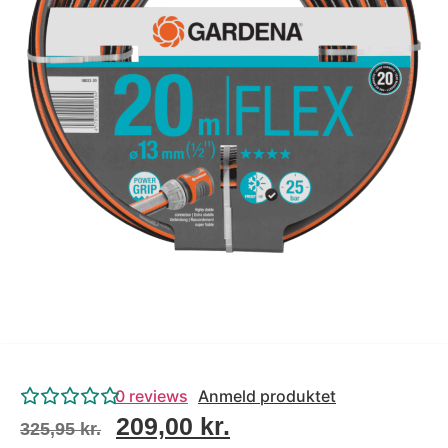
Tips og tricks
4.4 Google Reviews
4.7 Trustpilot
0
reviews
Anmeld produktet
209,00
kr.
325,95
kr.