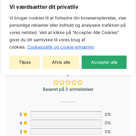
Varenummer:
2140800
Vi værdsætter dit privatliv
Kategori:
Havevanding
Vi bruger cookies til at forbedre din browseroplevelse, vise
Tag:
Havevanding
personlige reklamer eller indhold og analysere trafikken på
Varemærke:
Gardena
vores netsted. Ved at klikke på "Accepter Alle Cookies"
giver du dit samtykke til vores brug af
cookies.
Cookiepolitik og cookie-erklæring
Tilpas
Afvis alle
Accepter alle
0,0
Baseret på 0 anmeldelser
5
0%
4
0%
3
0%