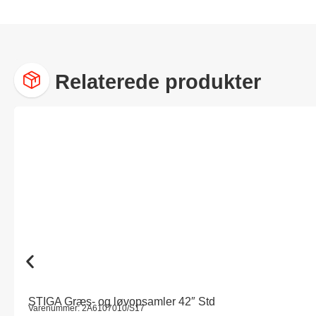
Relaterede produkter
STIGA Græs- og løvopsamler 42″ Std
Varenummer: 2A6107010/S17