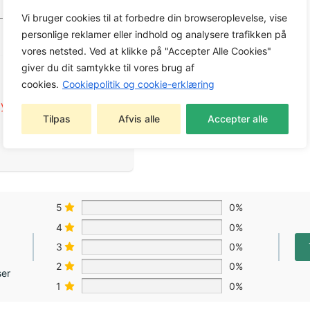
Vi bruger cookies til at forbedre din browseroplevelse, vise
personlige reklamer eller indhold og analysere trafikken på
vores netsted. Ved at klikke på "Accepter Alle Cookies"
giver du dit samtykke til vores brug af
cookies.
Cookiepolitik og cookie-erklæring
yr
,
Bagmonteret
Tilpas
Afvis alle
Accepter alle
5
0%
4
0%
3
0%
2
0%
ser
1
0%