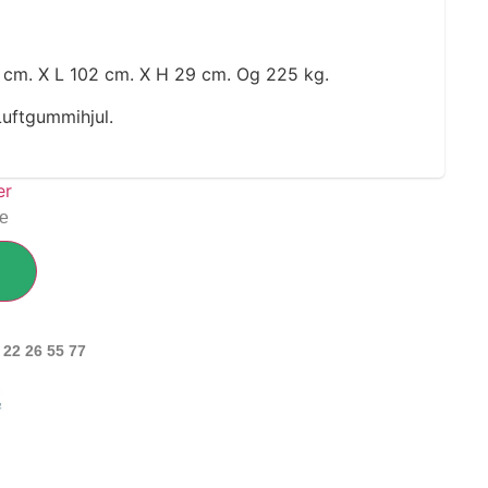
 cm. X L 102 cm. X H 29 cm. Og 225 kg.
Luftgummihjul.
ge
 22 26 55 77