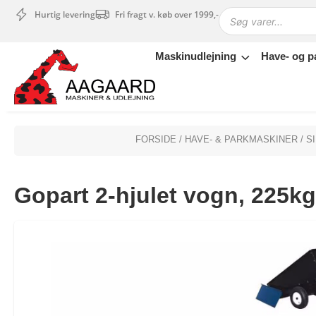
Hurtig levering
Fri fragt v. køb over 1999,-
Maskinudlejning
Have- og p
Maskinudlejning
Have- og parkmaskiner
Sikkerhed og tilbehør
Depotrum
FORSIDE
/
HAVE- & PARKMASKINER
/
S
Mærker
Værksted
Gopart 2-hjulet vogn, 225kg
Outlet
Tips og tricks
4.4 Google Reviews
4.7 Trustpilot