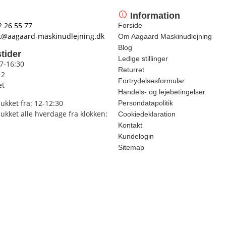
Information
2 26 55 77
Forside
t@aagaard-maskinudlejning.dk
Om Aagaard Maskinudlejning
Blog
tider
Ledige stillinger
 7-16:30
Returret
12
Fortrydelsesformular
et
Handels- og lejebetingelser
lukket fra: 12-12:30
Persondatapolitik
lukket alle hverdage fra klokken:
Cookiedeklaration
Kontakt
Kundelogin
Sitemap