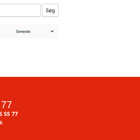
Søg
 77
6 55 77
k