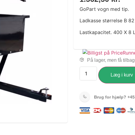
GoPart vogn med tip.
Ladkasse størrelse B 82
Lastkapacitet. 400 X 8 
På lager, men få tilba
Læg i kurv
Brug for hjælp?
+45