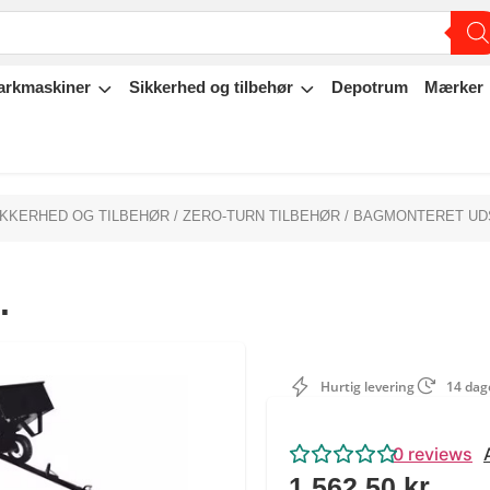
arkmaskiner
Sikkerhed og tilbehør
Depotrum
Mærker
IKKERHED OG TILBEHØR
/
ZERO-TURN TILBEHØR
/
BAGMONTERET UD
.
Hurtig levering
14 dage
0
reviews
1.562,50
kr.