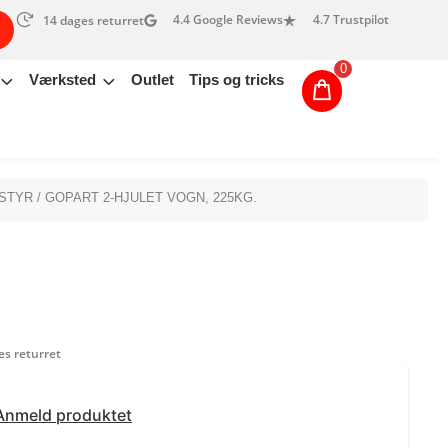
4.4 Google Reviews
4.7 Trustpilot
14 dages returret
0
Værksted
Outlet
Tips og tricks
STYR
/ GOPART 2-HJULET VOGN, 225KG.
s returret
Anmeld produktet