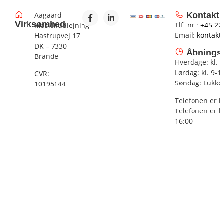
Aagaard
Kontakt
Virksomhed
Tlf. nr.:
+45 2
Maskinudlejning
Email:
kontak
Hastrupvej 17
DK – 7330
Åbnings
Brande
Hverdage: kl.
Lørdag: kl. 9-
CVR:
Søndag: Lukk
10195144
Telefonen er 
Telefonen er 
16:00