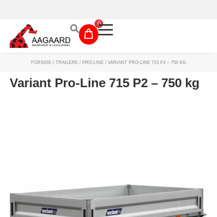
Prismatch!
0
FORSIDE
/
TRAILERE
/
PRO-LINE
/ VARIANT PRO-LINE 715 P2 – 750 KG
Maskinudlejning
Variant Pro-Line 715 P2 – 750 kg
Have- og parkmaskiner
Sikkerhed og tilbehør
Depotrum
Mærker
Værksted
Outlet