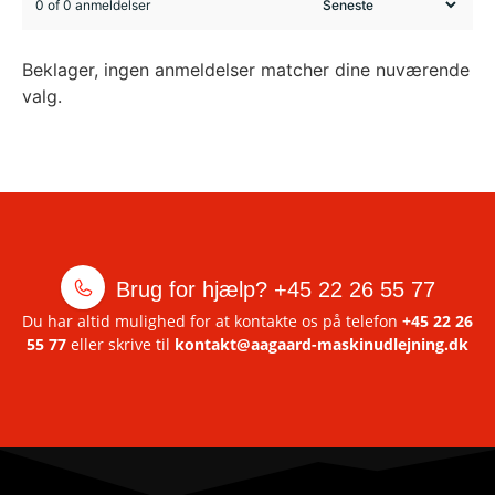
0 of 0 anmeldelser
Beklager, ingen anmeldelser matcher dine nuværende
valg.
Brug for hjælp?
+45 22 26 55 77
Du har altid mulighed for at kontakte os på telefon
+45 22 26
55 77
eller skrive til
kontakt@aagaard-maskinudlejning.dk