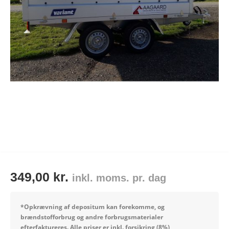
Tips og tricks
4.4 Google Reviews
4.7 Trustpilot
349,00
kr.
inkl. moms. pr. dag
*Opkrævning af depositum kan forekomme, og
brændstofforbrug og andre forbrugsmaterialer
efterfaktureres.
Alle priser er inkl. forsikring (8%)