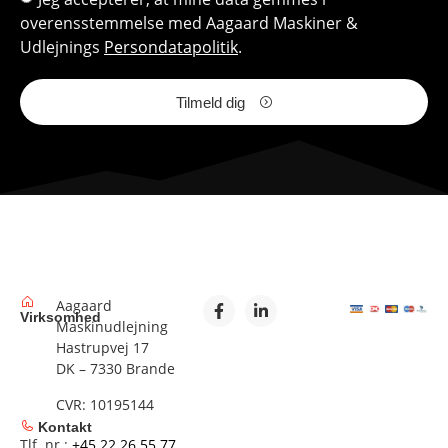
overensstemmelse med Aagaard Maskiner &
Udlejnings
Persondatapolitik
.
Tilmeld dig
Aagaard
Virksomhed
Maskinudlejning
Hastrupvej 17
DK – 7330 Brande
CVR: 10195144
Kontakt
Tlf. nr.:
+45 22 26 55 77