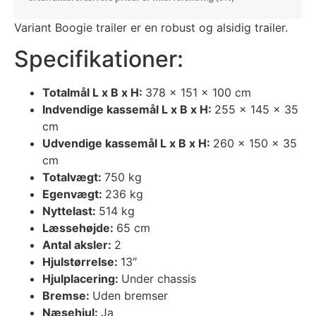
Variant Boogie trailer er en robust og alsidig trailer.
Specifikationer:
Totalmål L x B x H:
378 × 151 × 100 cm
Indvendige kassemål L x B x H:
255 × 145 × 35
cm
Udvendige kassemål L x B x H:
260 × 150 × 35
cm
Totalvægt:
750 kg
Egenvægt:
236 kg
Nyttelast:
514 kg
Læssehøjde:
65 cm
Antal aksler:
2
Hjulstørrelse:
13″
Hjulplacering:
Under chassis
Bremse:
Uden bremser
Næsehjul:
Ja