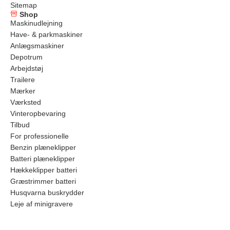
Sitemap
Shop
Maskinudlejning
Have- & parkmaskiner
Anlægsmaskiner
Depotrum
Arbejdstøj
Trailere
Mærker
Værksted
Vinteropbevaring
Tilbud
For professionelle
Benzin plæneklipper
Batteri plæneklipper
Hækkeklipper batteri
Græstrimmer batteri
Husqvarna buskrydder
Leje af minigravere