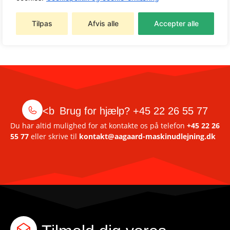
Tilpas
Afvis alle
Accepter alle
<b
Brug for hjælp?
+45 22 26 55 77
Du har altid mulighed for at kontakte os på telefon
+45 22 26
55 77
eller skrive til
kontakt@aagaard-maskinudlejning.dk