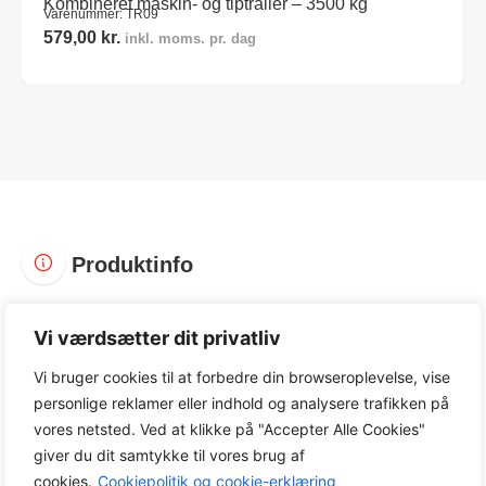
Kombineret maskin- og tiptrailer – 3500 kg
Varenummer: TR09
579,00
kr.
inkl. moms. pr. dag
Produktinfo
Vi værdsætter dit privatliv
Vi bruger cookies til at forbedre din browseroplevelse, vise
personlige reklamer eller indhold og analysere trafikken på
Varenummer:
TR08
vores netsted. Ved at klikke på "Accepter Alle Cookies"
Kategori:
Trailere
giver du dit samtykke til vores brug af
Tag:
Trailere
cookies.
Cookiepolitik og cookie-erklæring