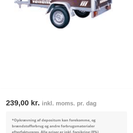
Tips og tricks
4.4 Google Reviews
4.7 Trustpilot
239,00
kr.
inkl. moms. pr. dag
*Opkrævning af depositum kan forekomme, og
brændstofforbrug og andre forbrugsmaterialer
efterfaktureres.
Alle priser er inkl. forsikring (8%)