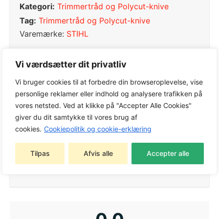
Kategori:
Trimmertråd og Polycut-knive
Tag:
Trimmertråd og Polycut-knive
Varemærke:
STIHL
Vi værdsætter dit privatliv
Vi bruger cookies til at forbedre din browseroplevelse, vise
Tekniske detaljer
personlige reklamer eller indhold og analysere trafikken på
vores netsted. Ved at klikke på "Accepter Alle Cookies"
giver du dit samtykke til vores brug af
Gevinddiameter
Ø 2.0 mm
cookies.
Cookiepolitik og cookie-erklæring
Gevinddiameter
17 “
Tilpas
Afvis alle
Accepter alle
Gevindlængde
45.0 m / 91.0 m