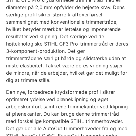
STIHL CF3 Pro krydsformede trimmertråd med en
diameter på 2,0 mm opfylder de højeste krav. Dens
særlige profil sikrer større kraftoverførsel
sammenlignet med konventionelle trimmertråde,
hvilket betyder mærkbar lettelse og imponerende
resultater ved klipning. Det særlige ved de
højteknologiske STIHL CF3 Pro-trimmertråd er deres
3-komponent-produktion. Det gør
trimmertrådene særligt hårde og slidstærke uden at
miste elasticitet. Takket være deres vridning støjer
de mindre, når de arbejder, hvilket gør det muligt for
dig at trimme stille.
Den nye, forbedrede krydsformede profil sikrer
optimeret ydelse ved plæneklipning og øget
arbejdskomfort samt rene trimmekanter ved klipning
af plænekanter. Du kan bruge denne trimmertråd
med forskellige kompatible STIHL trimmerhoveder.
Det gælder alle AutoCut trimmerhoveder fra og med
STIHL AutoCut C 6-2, SuperCut trimmerhoveder,