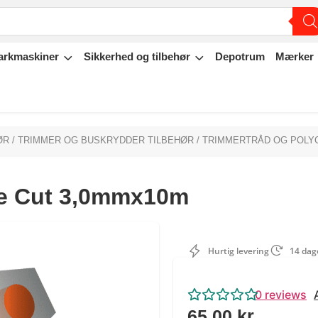
arkmaskiner
Sikkerhed og tilbehør
Depotrum
Mærker
ØR
/
TRIMMER OG BUSKRYDDER TILBEHØR
/
TRIMMERTRÅD OG POLYC
re Cut 3,0mmx10m
Hurtig levering
14 dage
0
reviews
65,00
kr.