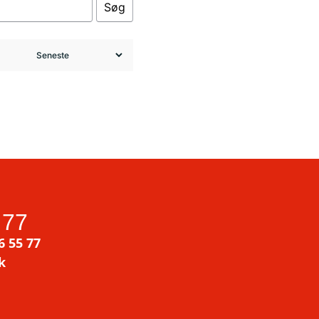
Søg
 77
6 55 77
k