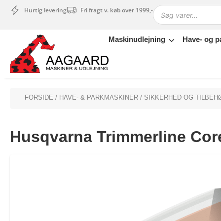
Hurtig levering
Fri fragt v. køb over 1999,-
Maskinudlejning
Have- og p
Maskinudlejning
Have- og parkmaskiner
Sikkerhed og tilbehør
Depotrum
FORSIDE
/
HAVE- & PARKMASKINER
/
SIKKERHED OG TILBEH
Mærker
Værksted
Husqvarna Trimmerline Co
Outlet
Tips og tricks
4.4 Google Reviews
4.7 Trustpilot