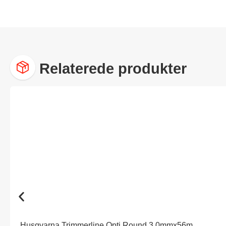
Relaterede produkter
Husqvarna Trimmerline Opti Round 3,0mmx56m