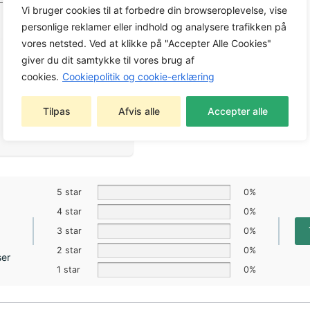
Vi bruger cookies til at forbedre din browseroplevelse, vise
personlige reklamer eller indhold og analysere trafikken på
vores netsted. Ved at klikke på "Accepter Alle Cookies"
giver du dit samtykke til vores brug af
cookies.
Cookiepolitik og cookie-erklæring
Tilpas
Afvis alle
Accepter alle
5 star
0%
4 star
0%
3 star
0%
2 star
0%
ser
1 star
0%