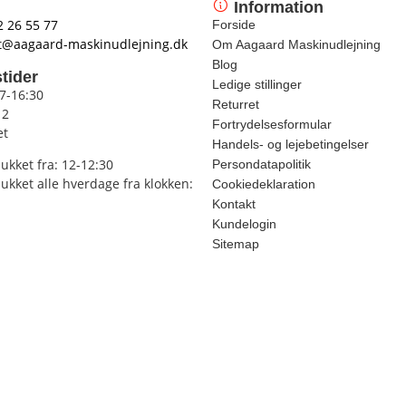
Information
2 26 55 77
Forside
t@aagaard-maskinudlejning.dk
Om Aagaard Maskinudlejning
Blog
tider
Ledige stillinger
 7-16:30
Returret
12
Fortrydelsesformular
et
Handels- og lejebetingelser
lukket fra: 12-12:30
Persondatapolitik
lukket alle hverdage fra klokken:
Cookiedeklaration
Kontakt
Kundelogin
Sitemap